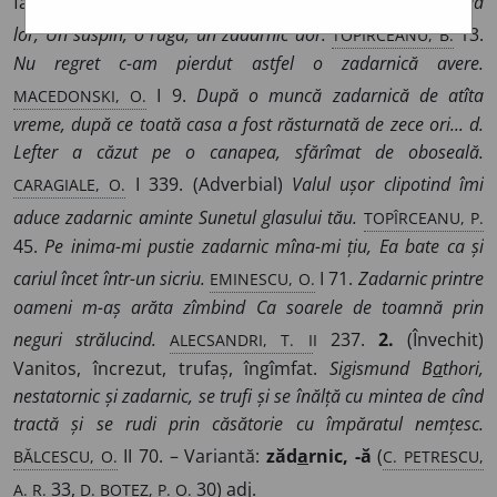
fără întrebuințare, inutil.
Treci, ducînd o parte din tristețea
TOPÎRCEANU, B.
lor, Un suspin, o rugă, un zadarnic dor.
13.
Nu regret c-am pierdut astfel o zadarnică avere.
MACEDONSKI, O.
I 9.
După o muncă zadarnică de atîta
vreme, după ce toată casa a fost răsturnată de zece ori... d.
Lefter a căzut pe o canapea, sfărîmat de oboseală.
CARAGIALE, O.
I 339. (Adverbial)
Valul ușor clipotind îmi
TOPÎRCEANU, P.
aduce zadarnic aminte Sunetul glasului tău.
45.
Pe inima-mi pustie zadarnic mîna-mi țiu, Ea bate ca și
EMINESCU, O.
cariul încet într-un sicriu.
I 71.
Zadarnic printre
oameni m-aș arăta zîmbind Ca soarele de toamnă prin
ALECSANDRI, T. I
I
neguri strălucind.
237.
2.
(Învechit)
Vanitos, încrezut, trufaș, îngîmfat.
Sigismund B
a
thori,
nestatornic și zadarnic, se trufi și se înălță cu mintea de cînd
tractă și se rudi prin căsătorie cu împăratul nemțesc.
BĂLCESCU, O.
C. PETRESCU,
II 70. – Variantă:
zăd
a
rnic, -ă
(
A. R.
D. BOTEZ, P. O.
33,
30)
adj.