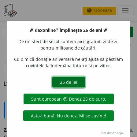
Donează
savings
®
®
🎉 dexonline
împlinește 25 de ani 🎉
caută
clear
search
De un sfert de secol suntem aici, gratuit, zi de zi,
opțiuni
pentru milioane de căutări.
Cu o mică donație aniversară ne-ați ajuta să păstrăm
cuvintele la îndemâna tuturor și pe viitor.
pronunție
(13)
volume_up
definiții (1)
Definiția cu ID-ul 938325:
Explicative DEX
ZAD
A
RNIC, -Ă,
zadarnici, -e,
adj.
1.
Fără rost, fără folos,
Am donat deja.