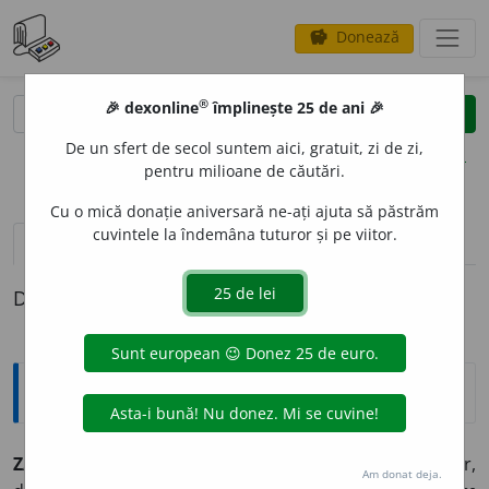
Donează
savings
®
®
🎉 dexonline
împlinește 25 de ani 🎉
caută
clear
search
De un sfert de secol suntem aici, gratuit, zi de zi,
opțiuni
pentru milioane de căutări.
Cu o mică donație aniversară ne-ați ajuta să păstrăm
cuvintele la îndemâna tuturor și pe viitor.
pronunție
(13)
volume_up
definiții (1)
Definiția cu ID-ul 1343346:
Explicative DEX
ZAD
A
RNIC
,
ZĂD
A
RNIC
I.
adj.
1 Fără folos, nefolositor,
Am donat deja.