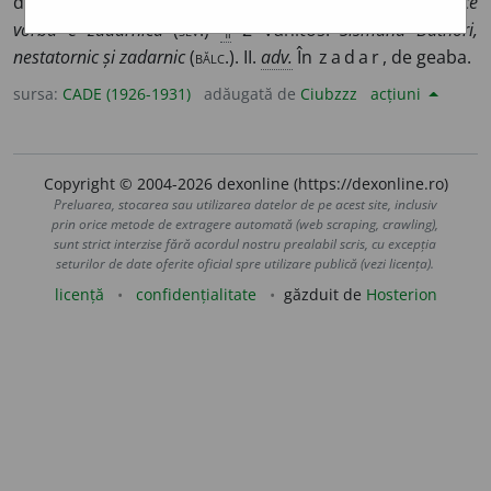
deșert:
muncă ~ă; cu un om îndărătnic ca d-ta, ori-și-ce
vorbă e zadarnică
(
SLV
.)
¶
2 Vanitos:
Sismund Bathori,
nestatornic și zadarnic
(
BĂLC
.). II.
adv.
În
zadar
, de geaba.
sursa:
CADE (1926-1931)
adăugată de
Ciubzzz
acțiuni
Copyright © 2004-2026 dexonline (https://dexonline.ro)
Preluarea, stocarea sau utilizarea datelor de pe acest site, inclusiv
prin orice metode de extragere automată (web scraping, crawling),
sunt strict interzise fără acordul nostru prealabil scris, cu excepția
seturilor de date oferite oficial spre utilizare publică (vezi licența).
licență
confidențialitate
găzduit de
Hosterion