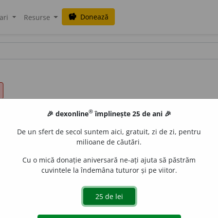
Donează
savings
ari
Resurse
®
🎉 dexonline
împlinește 25 de ani 🎉
De un sfert de secol suntem aici, gratuit, zi de zi, pentru
milioane de căutări.
Cu o mică donație aniversară ne-ați ajuta să păstrăm
cuvintele la îndemâna tuturor și pe viitor.
ri
e
gall
acțiuni