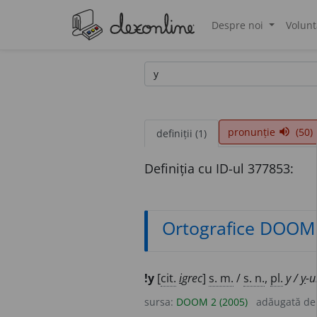
Despre noi
Volunt
®
pronunție
(50)
volume_up
definiții (1)
Definiția cu ID-ul 377853:
Ortografice DOOM
!y
[
cit.
i
grec
]
s. m.
/
s. n.
,
pl.
y /
y
-u
sursa:
DOOM 2 (2005)
adăugată d