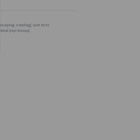
craping, crawling), sunt strict
lică (vezi licența).