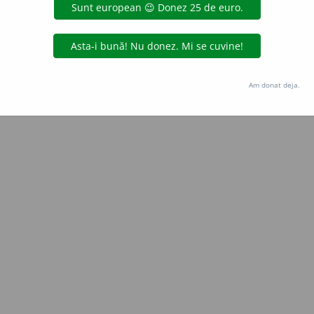
Copyright © 2004-2026 dexonline (https://dexonline.ro)
area datelor de pe acest site, inclusiv prin orice metode de extragere automată (web s
dul nostru prealabil scris, cu excepția seturilor de date oferite oficial spre utilizare pub
Am donat deja.
licență
confidențialitate
găzduit de
Hosterion