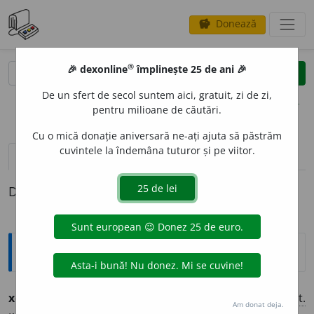
Donează
savings
®
®
🎉 dexonline
împlinește 25 de ani 🎉
caută
clear
search
De un sfert de secol suntem aici, gratuit, zi de zi,
opțiuni
pentru milioane de căutări.
Cu o mică donație aniversară ne-ați ajuta să păstrăm
cuvintele la îndemâna tuturor și pe viitor.
pronunție
(6)
volume_up
definiții (1)
Definiția cu ID-ul 42128:
Ortografice DOOM
xenofob
i
e
s.
f.
,
art.
xenofob
i
a
,
g.
-
d.
xenofob
i
i
,
art.
Am donat deja.