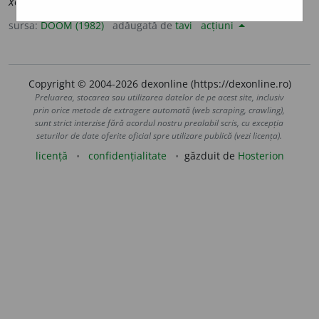
xenofob
i
ei
sursa:
DOOM (1982)
adăugată de
tavi
acțiuni
Copyright © 2004-2026 dexonline (https://dexonline.ro)
Preluarea, stocarea sau utilizarea datelor de pe acest site, inclusiv
prin orice metode de extragere automată (web scraping, crawling),
sunt strict interzise fără acordul nostru prealabil scris, cu excepția
seturilor de date oferite oficial spre utilizare publică (vezi licența).
licență
confidențialitate
găzduit de
Hosterion