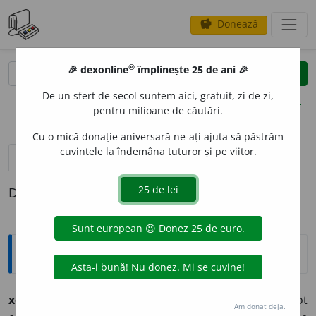
Donează
savings
®
®
🎉 dexonline
împlinește 25 de ani 🎉
caută
clear
search
De un sfert de secol suntem aici, gratuit, zi de zi,
opțiuni
pentru milioane de căutări.
Cu o mică donație aniversară ne-ați ajuta să păstrăm
cuvintele la îndemâna tuturor și pe viitor.
pronunție
(6)
volume_up
definiții (1)
Definiția cu ID-ul 1245188:
Explicative DEX
xenofob
i
e
s.f.
Ură, aversiune față de străini și față de tot
Am donat deja.