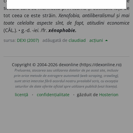
ceea ce este străin. ♦ Spec. Fenomen de patologie
socială care se manifestă prin teamă și ostilitate față de
tot ceea ce este străin.
Xenofobia, antiliberalismul și mai
toate celelalte aspecte sînt, de fapt, atitudini economice
(CĂL.). • g.-d.
-iei.
/fr.
xénophobie.
sursa:
DEXI (2007)
adăugată de
claudiad
acțiuni
Copyright © 2004-2026 dexonline (https://dexonline.ro)
Preluarea, stocarea sau utilizarea datelor de pe acest site, inclusiv
prin orice metode de extragere automată (web scraping, crawling),
sunt strict interzise fără acordul nostru prealabil scris, cu excepția
seturilor de date oferite oficial spre utilizare publică (vezi licența).
licență
confidențialitate
găzduit de
Hosterion