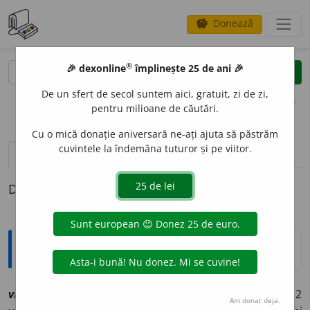
Donează
savings
®
®
🎉 dexonline
împlinește 25 de ani 🎉
caută
clear
search
De un sfert de secol suntem aici, gratuit, zi de zi,
opțiuni
pentru milioane de căutări.
Cu o mică donație aniversară ne-ați ajuta să păstrăm
cuvintele la îndemâna tuturor și pe viitor.
pronunție
(50)
volume_up
definiții (1)
Definiția cu ID-ul 1231129:
Explicative DEX
v
vre
a
[
At:
PSALT. HUR. 65
/15 /
V:
vro
i
/
Pzi:
vp
1
vreau
, 2
Am donat deja.