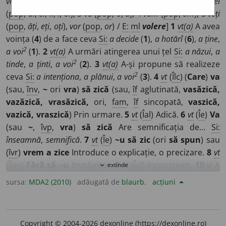
vrei
, 3
vrea
, 4
vrem
, 5
vreți
, 6
vor
; va 1
voi
(
pop
,
oi
), 2
vei
(
pop
,
ăi
,
ei
,
îi
,
i
,
oi
), 3
va
(
pop
,
o
,
a
), 4
vom
(
pop
,
om
), 5
veți
(
pop
,
ăți
,
eți
,
oți
),
vor
(
pop
,
or
) /
E:
ml
volere
]
1
vt(a)
A avea
voința (
4
) de a face ceva
Si:
a decide
(
1
),
a hotărî
(
6
),
a ține
,
2
a voi
(
1
).
2
vt(a)
A urmări atingerea unui țel
Si:
a năzui
,
a
2
tinde
,
a ținti
,
a voi
(
2
).
3
vt(a)
A-și propune să realizeze
2
ceva
Si:
a intenționa
,
a plănui
,
a voi
(
3
).
4
vt
(
Îlc
) (
Care
)
va
(sau,
înv
,
~
ori
vra
)
să zică
(sau,
îf
aglutinată,
vasăzică,
vazăzică, vrasăzică,
ori,
fam
,
îf
sincopată,
vaszică,
vazică, vraszică
) Prin urmare.
5
vt
(
Îal
) Adică.
6
vt
(
Îe
)
Va
(sau
~
,
îvp
,
vra
)
să zică
Are semnificația de…
Si:
înseamnă
,
semnifică
.
7
vt
(
Îe
)
~u să zic
(ori
să spun
) sau
(
îvr
)
vrem a zice
Introduce o explicație, o precizare.
8
vt
(
Îlav
)
Fără să ~u
Involuntar.
9
vt
(
Îal
) Inconștient.
10
vi
A
extinde
expand_more
avea voință (
2
).
11
vi
A-și manifesta voința (
2
).
12
vt(a)
sursa:
MDA2 (2010)
adăugată de
blaurb.
acțiuni
(Subiectul este instanța divină) A orândui.
13
vt
(
Înv
) A
alege (
29
).
14
vt
(
Înv
) A prefera (
1
).
15
vt
(
Îcn
) A îndrăzni.
16
vt
(
Îcn
) A se îndemna.
17
vt
A dori să facă, să obțină,
Copyright © 2004-2026 dexonline (https://dexonline.ro)
2