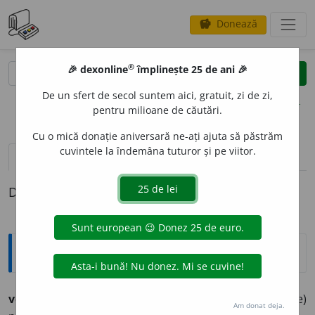
Donează
savings
®
®
🎉 dexonline
împlinește 25 de ani 🎉
caută
clear
search
De un sfert de secol suntem aici, gratuit, zi de zi,
opțiuni
pentru milioane de căutări.
Cu o mică donație aniversară ne-ați ajuta să păstrăm
cuvintele la îndemâna tuturor și pe viitor.
pronunție
(1)
volume_up
definiții (1)
Definiția cu ID-ul 718128:
Ortografice DOOM
voinic
i
e
(
pop.
)
s. f.
,
art.
voinic
i
a,
g.-d.
art.
voinic
i
ei;
(fapte)
Am donat deja.