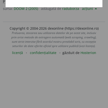
pl.
voinic
i
i,
art.
voinic
i
ile
sursa:
DOOM 2 (2005)
adăugată de
raduborza
acțiuni
Copyright © 2004-2026 dexonline (https://dexonline.ro)
Preluarea, stocarea sau utilizarea datelor de pe acest site, inclusiv
prin orice metode de extragere automată (web scraping, crawling),
sunt strict interzise fără acordul nostru prealabil scris, cu excepția
seturilor de date oferite oficial spre utilizare publică (vezi licența).
licență
confidențialitate
găzduit de
Hosterion