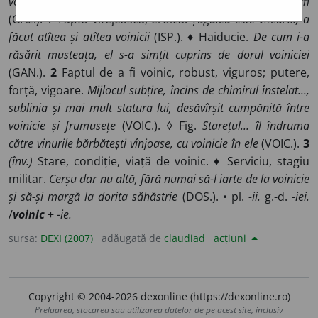
voinicia lui Harap..., nu era deloc cuminte să mai înaintăm
(GAL.). ♦ Faptă vitejească, eroică.
Țugulea este viteaz..., a
făcut atîtea și atîtea voinicii
(ISP.). ♦ Haiducie.
De cum i-a
răsărit musteața, el s-a simțit cuprins de dorul voiniciei
(GAN.).
2
Faptul de a fi voinic, robust, viguros; putere,
forță, vigoare.
Mijlocul subțire, încins de chimirul înstelat...,
sublinia și mai mult statura lui, desăvîrșit cumpănită între
voinicie și frumusețe
(VOIC.). ◊ Fig.
Starețul... îl îndruma
către vinurile bărbătești vînjoase, cu voinicie în ele
(VOIC.).
3
(înv.)
Stare, condiție, viață de voinic. ♦ Serviciu, stagiu
militar.
Cerșu dar nu altă, fără numai să-l iarte de la voinicie
și să-și margă la dorita săhăstrie
(DOS.). • pl.
-ii.
g.-d.
-iei.
/
voinic
+
-ie.
sursa:
DEXI (2007)
adăugată de
claudiad
acțiuni
Copyright © 2004-2026 dexonline (https://dexonline.ro)
Preluarea, stocarea sau utilizarea datelor de pe acest site, inclusiv