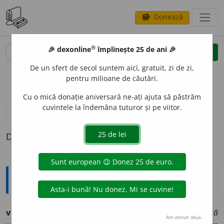
Donează
savings
®
®
🎉 dexonline
împlinește 25 de ani 🎉
caută
clear
search
De un sfert de secol suntem aici, gratuit, zi de zi,
opțiuni
pentru milioane de căutări.
Cu o mică donație aniversară ne-ați ajuta să păstrăm
cuvintele la îndemâna tuturor și pe viitor.
pronunție
(1)
volume_up
definiții (1)
Definiția cu ID-ul 1254491:
Explicative DEX
voinic
i
e
s.f. (pop.)
1
Vitejie, curaj, îndrăzneală.
Cu toată
Am donat deja.