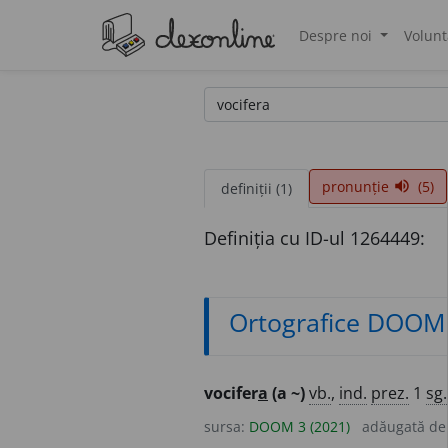
Despre noi
Volunt
®
pronunție
(5)
volume_up
definiții (1)
Definiția cu ID-ul 1264449:
Ortografice DOOM
vocifer
a
(a ~)
vb.
,
ind.
prez.
1
sg.
sursa:
DOOM 3 (2021)
adăugată d