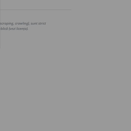
craping, crawling), sunt strict
lică (vezi licența).