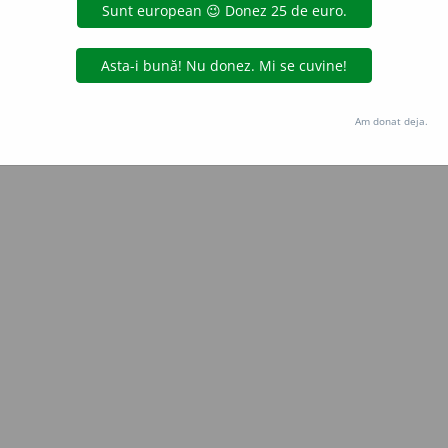
Copyright © 2004-2026 dexonline (https://dexonline.ro)
area datelor de pe acest site, inclusiv prin orice metode de extragere automată (web s
dul nostru prealabil scris, cu excepția seturilor de date oferite oficial spre utilizare pub
Am donat deja.
licență
confidențialitate
găzduit de
Hosterion