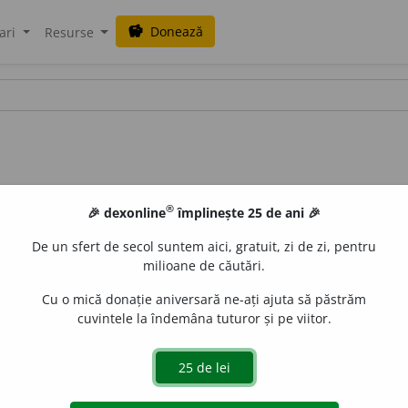
Donează
savings
ari
Resurse
®
🎉 dexonline
împlinește 25 de ani 🎉
De un sfert de secol suntem aici, gratuit, zi de zi, pentru
milioane de căutări.
Cu o mică donație aniversară ne-ați ajuta să păstrăm
cuvintele la îndemâna tuturor și pe viitor.
vocifer
e
z
, 3
vocifere
a
ză
;
conj.
prez.
1
sg.
să vocifer
e
z
, 3
să vocif
e
gall
acțiuni