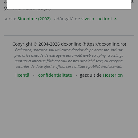
(pop.) a cerca, a cerceta, (reg.) a petrece, (înv.) a socoti.
(A ~ mai multe orașe.)
sursa:
Sinonime (2002)
adăugată de
siveco
acțiuni
Copyright © 2004-2026 dexonline (https://dexonline.ro)
Preluarea, stocarea sau utilizarea datelor de pe acest site, inclusiv
prin orice metode de extragere automată (web scraping, crawling),
sunt strict interzise fără acordul nostru prealabil scris, cu excepția
seturilor de date oferite oficial spre utilizare publică (vezi licența).
licență
confidențialitate
găzduit de
Hosterion