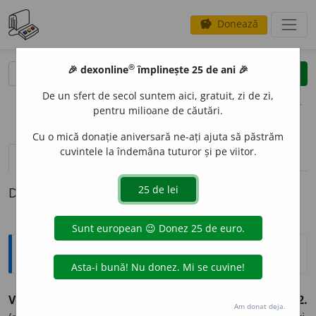
Donează
savings
®
®
🎉 dexonline
împlinește 25 de ani 🎉
caută
clear
search
De un sfert de secol suntem aici, gratuit, zi de zi,
opțiuni
pentru milioane de căutări.
Cu o mică donație aniversară ne-ați ajuta să păstrăm
cuvintele la îndemâna tuturor și pe viitor.
pronunție
(50)
volume_up
definiții (1)
Definiția cu ID-ul 218173:
Sinonime
VIZIT
A
vb.
1.
a (se) vedea.
(Ne ~ în fiecare săptămână.)
2.
Am donat deja.