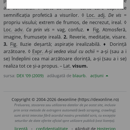
procese psihice care survin în fazele mai puțin profunde
ale somnului. ◊
Carte de vise
= carte care cuprinde
semnificația profetică a visurilor. ◊
Loc. adj.
De vis
=
propriu visului; extrem de frumos, de necrezut, ireal. ◊
Loc. adv.
Ca prin vis
= vag, confuz. ♦
Fig.
Atmosferă,
imagine, frumusețe ireală.
2.
Reverie, meditație, visare.
3.
Fig.
Iluzie deșartă; aspirație irealizabilă. ♦ Dorință
arzătoare. ◊
Expr.
A-și vedea visul cu ochii
= a-și (sau a i
se) îndeplini cea mai arzătoare dorință, a-și (sau a i se)
realiza tot ce și-a propus. –
Lat.
visum.
sursa:
DEX '09 (2009)
adăugată de
blaurb.
acțiuni
Copyright © 2004-2026 dexonline (https://dexonline.ro)
Preluarea, stocarea sau utilizarea datelor de pe acest site, inclusiv
prin orice metode de extragere automată (web scraping, crawling),
sunt strict interzise fără acordul nostru prealabil scris, cu excepția
seturilor de date oferite oficial spre utilizare publică (vezi licența).
licență
confidențialitate
găzduit de
Hosterion