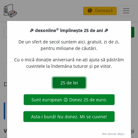
Donează
savings
®
®
🎉 dexonline
împlinește 25 de ani 🎉
caută
clear
search
De un sfert de secol suntem aici, gratuit, zi de zi,
opțiuni
pentru milioane de căutări.
Cu o mică donație aniversară ne-ați ajuta să păstrăm
cuvintele la îndemâna tuturor și pe viitor.
pronunție
(50)
volume_up
definiții (1)
Definiția cu ID-ul 826624:
Explicative DEX
VIS,
(
1
)
vise,
(
2,3
)
visuri,
s. n.
1.
Faptul de
a visa;
imagini și
Am donat deja.