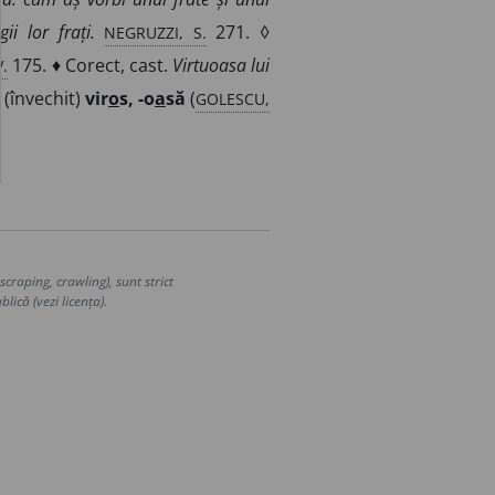
NEGRUZZI, S.
ii lor frați.
271. ◊
V.
175. ♦ Corect, cast.
Virtuoasa lui
GOLESCU,
 (învechit)
vir
o
s, -o
a
să
(
craping, crawling), sunt strict
lică (vezi licența).