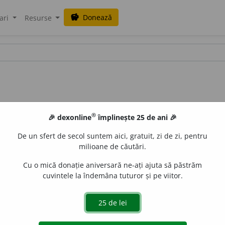
Donează
savings
ari
Resurse
®
🎉 dexonline
împlinește 25 de ani 🎉
De un sfert de secol suntem aici, gratuit, zi de zi, pentru
milioane de căutări.
Cu o mică donație aniversară ne-ați ajuta să păstrăm
cuvintele la îndemâna tuturor și pe viitor.
adj.
(Despre oameni) Care respectă și realizează în mod con
 (despre manifestări ale oamenilor) care denotă sau oglindeș
GHEREA, ST. CR.
țioși.
II 249.
De aceea trebuie să-ți vorbesc a