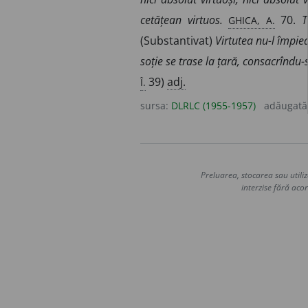
GHICA, A.
cetățean virtuos.
70.
T
(Substantivat)
Virtutea nu-l împied
soție se trase la țară, consacrîndu-
Î.
39)
adj.
sursa:
DLRLC (1955-1957)
adăugată
Preluarea, stocarea sau utiliz
interzise fără acor