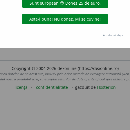
raiul lor tihnit, patriarhal și virtuos adună lîngă ei pe pribeg
C. PETRESCU, C. 
ică să invidieze soarta celor mai puțin, virtuoși.
NEGRUZZI, S.
se numai la creșterea copiilor săi.
I 333. – Variantă:
Am donat deja.
 de
blaurb.
acțiuni
Copyright © 2004-2026 dexonline (https://dexonline.ro)
area datelor de pe acest site, inclusiv prin orice metode de extragere automată (web s
dul nostru prealabil scris, cu excepția seturilor de date oferite oficial spre utilizare pub
licență
confidențialitate
găzduit de
Hosterion