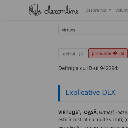
Despre noi
Volunt
®
pronunție
(6)
volume_up
definiții (1)
Definiția cu ID-ul 942294:
Explicative DEX
1
VIRTU
O
S
, -O
A
SĂ,
virtuoși, -oase,
este înzestrat cu multe virtuți;
nici absolut virtuoși, nici absolut vi