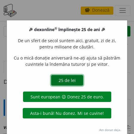
Donează
savings
®
®
🎉 dexonline
împlinește 25 de ani 🎉
caută
clear
search
De un sfert de secol suntem aici, gratuit, zi de zi,
opțiuni
pentru milioane de căutări.
Cu o mică donație aniversară ne-ați ajuta să păstrăm
cuvintele la îndemâna tuturor și pe viitor.
pronunție
(14)
volume_up
definiții (1)
Definiția cu ID-ul 1227558:
Explicative DEX
vi
o
i
,
vio
a
ie
[
At:
I. GOLESCU, C. /
P:
vi-oi
/
Pl
:
~
,
vio
a
ie
/
E:
Am donat deja.