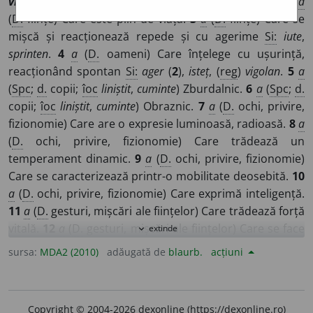
viu
+
-oi
]
1
a
(
D.
ființe) Care are o vitalitate deosebită.
2
a
(
D.
ființe) Care este plin de viață.
3
a
(
D.
ființe) Care se
mișcă și reacționează repede și cu agerime
Si:
iute
,
sprinten
.
4
a
(
D.
oameni) Care înțelege cu ușurință,
reacționând spontan
Si:
ager
(
2
),
isteț
, (
reg
)
vigolan
.
5
a
(
Spc
;
d.
copii;
îoc
liniștit
,
cuminte
) Zburdalnic.
6
a
(
Spc
;
d.
copii;
îoc
liniștit
,
cuminte
) Obraznic.
7
a
(
D.
ochi, privire,
fizionomie) Care are o expresie luminoasă, radioasă.
8
a
(
D.
ochi, privire, fizionomie) Care trădează un
temperament dinamic.
9
a
(
D.
ochi, privire, fizionomie)
Care se caracterizează printr-o mobilitate deosebită.
10
a
(
D.
ochi, privire, fizionomie) Care exprimă inteligență.
11
a
(
D.
gesturi, mișcări ale ființelor) Care trădează forță
vitală.
12
a
(
D.
gesturi, mișcări ale ființelor) Care se face
extinde
expand_more
cu repeziciune.
13
a
(
D.
manifestări ale ființelor) Care
sursa:
MDA2 (2010)
adăugată de
blaurb.
acțiuni
este plin de însuflețire.
14
a
(
D.
stări sufletești,
sentimente
etc.
) Care se manifestă cu spontaneitate și
cu intensitate (dezvăluind un temperament dinamic).
15
Copyright © 2004-2026 dexonline (https://dexonline.ro)