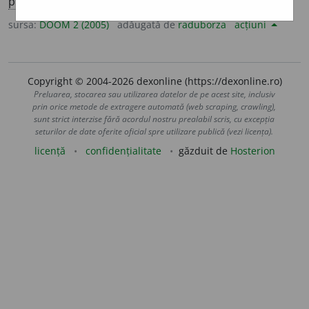
pl.
v
i
ntre
sursa:
DOOM 2 (2005)
adăugată de
raduborza
acțiuni
Copyright © 2004-2026 dexonline (https://dexonline.ro)
Preluarea, stocarea sau utilizarea datelor de pe acest site, inclusiv
prin orice metode de extragere automată (web scraping, crawling),
sunt strict interzise fără acordul nostru prealabil scris, cu excepția
seturilor de date oferite oficial spre utilizare publică (vezi licența).
licență
confidențialitate
găzduit de
Hosterion