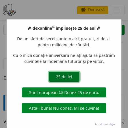
Donează
savings
®
®
🎉 dexonline
împlinește 25 de ani 🎉
caută
clear
search
De un sfert de secol suntem aici, gratuit, zi de zi,
opțiuni
pentru milioane de căutări.
Cu o mică donație aniversară ne-ați ajuta să păstrăm
cuvintele la îndemâna tuturor și pe viitor.
definiții (1)
Definiția cu ID-ul 717847:
Ortografice DOOM
1
v
i
ntre
(pântece, dizenterie) (
pop.
)
s. f.
,
g.-d.
art.
v
i
ntrei;
Am donat deja.