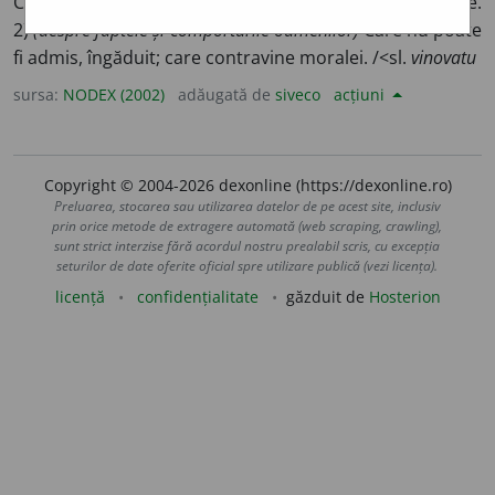
Care a comis o încălcare a legii sau a normelor morale.
2)
(despre faptele și comportările oamenilor)
Care nu poate
fi admis, îngăduit; care contravine moralei. /<sl.
vinovatu
sursa:
NODEX (2002)
adăugată de
siveco
acțiuni
Copyright © 2004-2026 dexonline (https://dexonline.ro)
Preluarea, stocarea sau utilizarea datelor de pe acest site, inclusiv
prin orice metode de extragere automată (web scraping, crawling),
sunt strict interzise fără acordul nostru prealabil scris, cu excepția
seturilor de date oferite oficial spre utilizare publică (vezi licența).
licență
confidențialitate
găzduit de
Hosterion