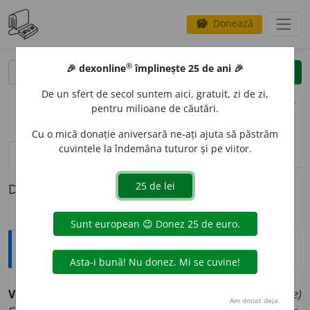
Donează
savings
®
®
🎉 dexonline
împlinește 25 de ani 🎉
caută
clear
search
De un sfert de secol suntem aici, gratuit, zi de zi,
opțiuni
pentru milioane de căutări.
Cu o mică donație aniversară ne-ați ajuta să păstrăm
cuvintele la îndemâna tuturor și pe viitor.
pronunție
(50)
volume_up
definiții (1)
Definiția cu ID-ul 359321:
Explicative DEX
VINOV
A
T ~tă (~ți, ~te)
și substantival
1)
(despre persoane)
Am donat deja.