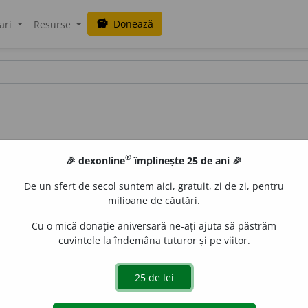
Donează
savings
ari
Resurse
®
🎉 dexonline
împlinește 25 de ani 🎉
De un sfert de secol suntem aici, gratuit, zi de zi, pentru
milioane de căutări.
Cu o mică donație aniversară ne-ați ajuta să păstrăm
cuvintele la îndemâna tuturor și pe viitor.
alis)
(reg.) crețișor, sovârvariță, frunza-tăieturii, iarba-tăietu
e
siveco
acțiuni