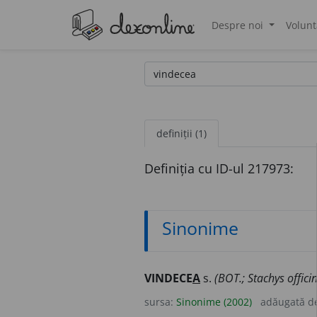
Despre noi
Volunt
®
definiții (1)
Definiția cu ID-ul 217973:
Sinonime
VINDECE
A
s.
(BOT.; Stachys officin
sursa:
Sinonime (2002)
adăugată d