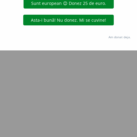
Copyright © 2004-2026 dexonline (https://dexonline.ro)
area datelor de pe acest site, inclusiv prin orice metode de extragere automată (web s
dul nostru prealabil scris, cu excepția seturilor de date oferite oficial spre utilizare pub
Am donat deja.
licență
confidențialitate
găzduit de
Hosterion