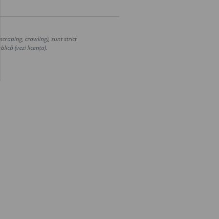
craping, crawling), sunt strict
lică (vezi licența).