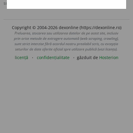
sursa:
Sinonime (2002)
adăugată de
siveco
acțiuni
Copyright © 2004-2026 dexonline (https://dexonline.ro)
Preluarea, stocarea sau utilizarea datelor de pe acest site, inclusiv
prin orice metode de extragere automată (web scraping, crawling),
sunt strict interzise fără acordul nostru prealabil scris, cu excepția
seturilor de date oferite oficial spre utilizare publică (vezi licența).
licență
confidențialitate
găzduit de
Hosterion