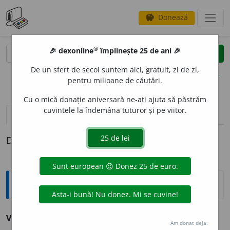
Donează
savings
®
®
🎉 dexonline
împlinește 25 de ani 🎉
caută
clear
search
De un sfert de secol suntem aici, gratuit, zi de zi,
opțiuni
pentru milioane de căutări.
Cu o mică donație aniversară ne-ați ajuta să păstrăm
cuvintele la îndemâna tuturor și pe viitor.
definiții (1)
Definiția cu ID-ul 217811:
Sinonime
VEX
A
NT
adj. v.
injurios, insultător, jignitor, ofensator.
Am donat deja.