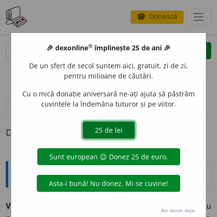
Donează
savings
®
®
🎉 dexonline
împlinește 25 de ani 🎉
caută
clear
search
De un sfert de secol suntem aici, gratuit, zi de zi,
opțiuni
pentru milioane de căutări.
Cu o mică donație aniversară ne-ați ajuta să păstrăm
cuvintele la îndemâna tuturor și pe viitor.
pronunție
(10)
volume_up
definiții (1)
Definiția cu ID-ul 826071:
Explicative DEX
VEX
A
,
vexez,
vb.
I.
Tranz.
A răni pe cineva în amorul său
Am donat deja.