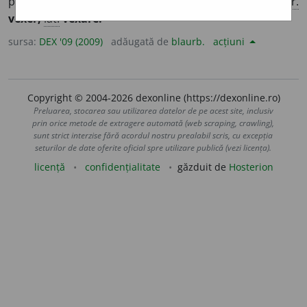
propriu; a jigni, a ofensa;
p. ext.
a contraria. – Din
fr.
vexer,
lat.
vexare.
sursa:
DEX '09 (2009)
adăugată de
blaurb.
acțiuni
Copyright © 2004-2026 dexonline (https://dexonline.ro)
Preluarea, stocarea sau utilizarea datelor de pe acest site, inclusiv
prin orice metode de extragere automată (web scraping, crawling),
sunt strict interzise fără acordul nostru prealabil scris, cu excepția
seturilor de date oferite oficial spre utilizare publică (vezi licența).
licență
confidențialitate
găzduit de
Hosterion