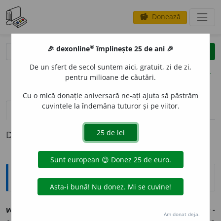
Donează
savings
®
®
🎉 dexonline
împlinește 25 de ani 🎉
caută
clear
search
De un sfert de secol suntem aici, gratuit, zi de zi,
opțiuni
pentru milioane de căutări.
Cu o mică donație aniversară ne-ați ajuta să păstrăm
cuvintele la îndemâna tuturor și pe viitor.
definiții (1)
Definiția cu ID-ul 1225628:
Explicative DEX
vetrice
a
sf
[
At:
GRECESCU, FL. 317 /
Pl
:
~
e
le
/
E:
vetrice
+
-
Am donat deja.