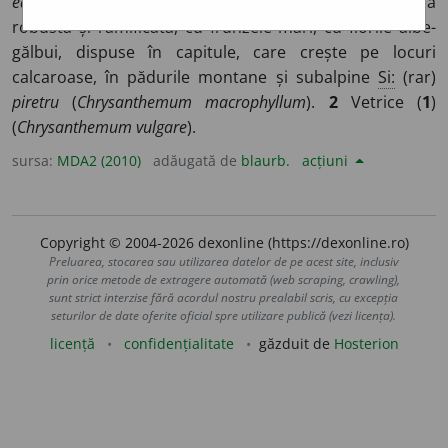
ea
]
1
Plantă erbacee din familia compozitelor cu tulpina
robustă și ramificată, cu frunzele mari, cu florile albe-
gălbui, dispuse în capitule, care crește pe locuri
calcaroase, în pădurile montane și subalpine
Si:
(rar)
piretru
(
Chrysanthemum macrophyllum
).
2
Vetrice (
1
)
(
Chrysanthemum vulgare
).
sursa:
MDA2 (2010)
adăugată de
blaurb.
acțiuni
Copyright © 2004-2026 dexonline (https://dexonline.ro)
Preluarea, stocarea sau utilizarea datelor de pe acest site, inclusiv
prin orice metode de extragere automată (web scraping, crawling),
sunt strict interzise fără acordul nostru prealabil scris, cu excepția
seturilor de date oferite oficial spre utilizare publică (vezi licența).
licență
confidențialitate
găzduit de
Hosterion