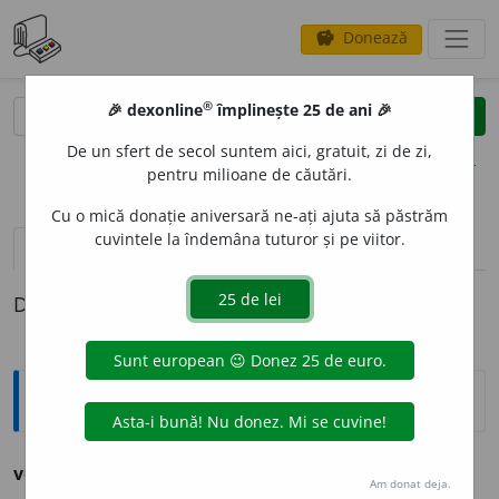
Donează
savings
®
®
🎉 dexonline
împlinește 25 de ani 🎉
caută
clear
search
De un sfert de secol suntem aici, gratuit, zi de zi,
opțiuni
pentru milioane de căutări.
Cu o mică donație aniversară ne-ați ajuta să păstrăm
cuvintele la îndemâna tuturor și pe viitor.
definiții (1)
Definiția cu ID-ul 1263829:
Ortografice DOOM
vern
a
l
(
livr.
)
adj.
m.
,
pl.
vern
a
li
;
f.
vern
a
lă
,
pl.
vern
a
le
Am donat deja.