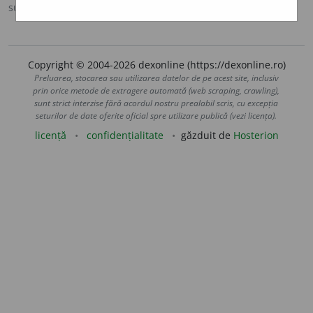
sursa:
DOOM 3 (2021)
adăugată de
gall
acțiuni
Copyright © 2004-2026 dexonline (https://dexonline.ro)
Preluarea, stocarea sau utilizarea datelor de pe acest site, inclusiv
prin orice metode de extragere automată (web scraping, crawling),
sunt strict interzise fără acordul nostru prealabil scris, cu excepția
seturilor de date oferite oficial spre utilizare publică (vezi licența).
licență
confidențialitate
găzduit de
Hosterion