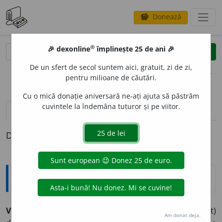
Donează
savings
®
®
🎉 dexonline
împlinește 25 de ani 🎉
caută
clear
search
De un sfert de secol suntem aici, gratuit, zi de zi,
opțiuni
pentru milioane de căutări.
Cu o mică donație aniversară ne-ați ajuta să păstrăm
cuvintele la îndemâna tuturor și pe viitor.
definiții (1)
Definiția cu ID-ul 825862:
Explicative DEX
VENTIL
A
,
ventilez,
vb.
I.
Tranz.
A împrospăta aerul (viciat)
Am donat deja.