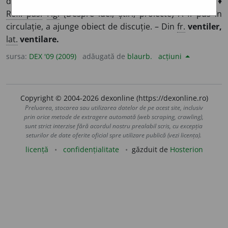
dintr-un spațiu închis prin deplasarea și înlocuirea lui. ♦
Refl. pas.
Fig.
(Despre idei, știri, proiecte) A fi pus în
circulație, a ajunge obiect de discuție. – Din
fr.
ventiler,
lat.
ventilare.
sursa:
DEX '09 (2009)
adăugată de
blaurb.
acțiuni
Copyright © 2004-2026 dexonline (https://dexonline.ro)
Preluarea, stocarea sau utilizarea datelor de pe acest site, inclusiv
prin orice metode de extragere automată (web scraping, crawling),
sunt strict interzise fără acordul nostru prealabil scris, cu excepția
seturilor de date oferite oficial spre utilizare publică (vezi licența).
licență
confidențialitate
găzduit de
Hosterion