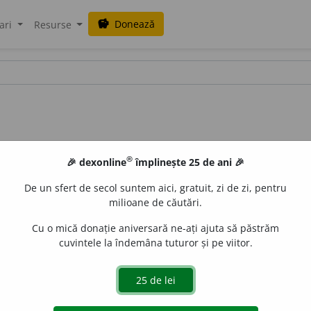
Donează
savings
ari
Resurse
®
🎉 dexonline
împlinește 25 de ani 🎉
De un sfert de secol suntem aici, gratuit, zi de zi, pentru
milioane de căutări.
Cu o mică donație aniversară ne-ați ajuta să păstrăm
cuvintele la îndemâna tuturor și pe viitor.
căperi închise sau aerul viciat din aceste încăperi)
A face ventil
e, a supune examinării; a pune în circulație, a lansa.
3
(med
.
ventiler,
lat.
ventilare;
cf. germ.
ventilieren.