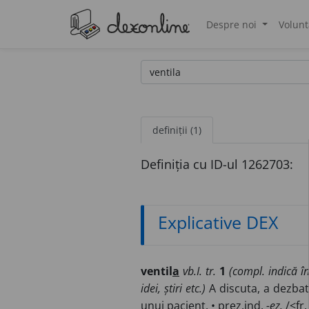
Despre noi
Volunt
®
definiții (1)
Definiția cu ID-ul 1262703:
Explicative DEX
ventil
a
vb.I. tr.
1
(compl. indică în
idei, știri etc.)
A discuta, a dezbat
unui pacient. • prez.ind.
-ez.
/<fr