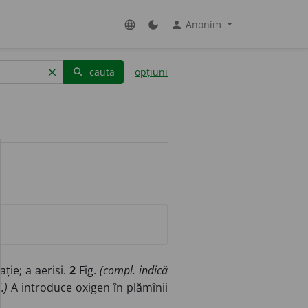
Anonim
language
dark_mode
person
caută
opțiuni
clear
search
ație; a aerisi.
2
Fig.
(compl. indică
.)
A introduce oxigen în plămînii