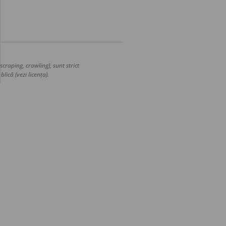
craping, crawling), sunt strict
lică (vezi licența).