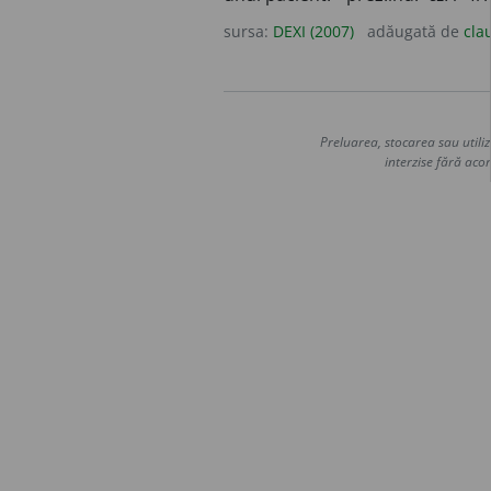
sursa:
DEXI (2007)
adăugată de
cla
Preluarea, stocarea sau utiliz
interzise fără acor