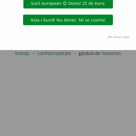
udiad
acțiuni
Copyright © 2004-2026 dexonline (https://dexonline.ro)
Am donat deja.
area datelor de pe acest site, inclusiv prin orice metode de extragere automată (web s
dul nostru prealabil scris, cu excepția seturilor de date oferite oficial spre utilizare pub
licență
confidențialitate
găzduit de
Hosterion