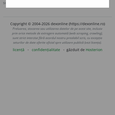
sursa:
DOOM 2 (2005)
adăugată de
raduborza
acțiuni
Copyright © 2004-2026 dexonline (https://dexonline.ro)
Preluarea, stocarea sau utilizarea datelor de pe acest site, inclusiv
prin orice metode de extragere automată (web scraping, crawling),
sunt strict interzise fără acordul nostru prealabil scris, cu excepția
seturilor de date oferite oficial spre utilizare publică (vezi licența).
licență
confidențialitate
găzduit de
Hosterion