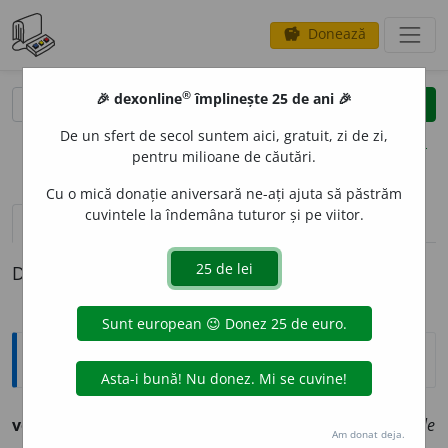
Donează
savings
®
®
🎉 dexonline
împlinește 25 de ani 🎉
caută
clear
search
De un sfert de secol suntem aici, gratuit, zi de zi,
opțiuni
pentru milioane de căutări.
Cu o mică donație aniversară ne-ați ajuta să păstrăm
cuvintele la îndemâna tuturor și pe viitor.
pronunție
(5)
volume_up
definiții (1)
Definiția cu ID-ul 717405:
Ortografice DOOM
vener
a
bil
adj.
m.
,
pl.
vener
a
bili;
f.
vener
a
bilă,
pl.
vener
a
bile
Am donat deja.