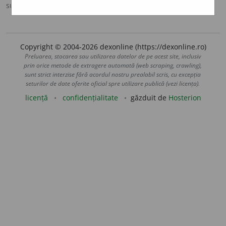
sursa:
DOOM 3 (2021)
adăugată de
gall
acțiuni
Copyright © 2004-2026 dexonline (https://dexonline.ro)
Preluarea, stocarea sau utilizarea datelor de pe acest site, inclusiv
prin orice metode de extragere automată (web scraping, crawling),
sunt strict interzise fără acordul nostru prealabil scris, cu excepția
seturilor de date oferite oficial spre utilizare publică (vezi licența).
licență
confidențialitate
găzduit de
Hosterion