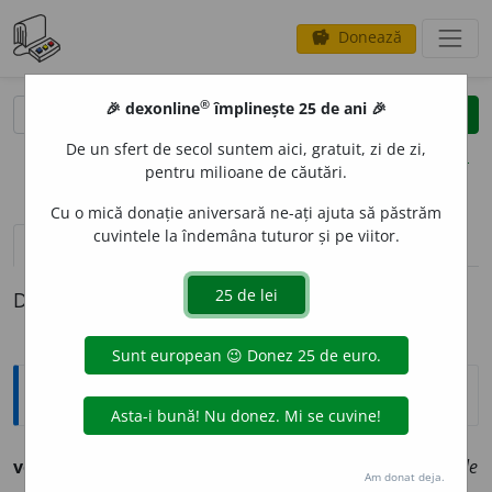
Donează
savings
®
®
🎉 dexonline
împlinește 25 de ani 🎉
caută
clear
search
De un sfert de secol suntem aici, gratuit, zi de zi,
opțiuni
pentru milioane de căutări.
Cu o mică donație aniversară ne-ați ajuta să păstrăm
cuvintele la îndemâna tuturor și pe viitor.
pronunție
(5)
volume_up
definiții (1)
Definiția cu ID-ul 1263724:
Ortografice DOOM
vener
a
bil
adj.
m.
,
pl.
vener
a
bili
;
f.
vener
a
bilă
,
pl.
vener
a
bile
Am donat deja.