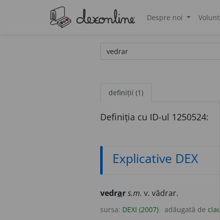
Despre noi
Volunt
®
definiții (1)
Definiția cu ID-ul 1250524:
Explicative DEX
vedr
a
r
s.m.
v. vădrar.
sursa:
DEXI (2007)
adăugată de
cla