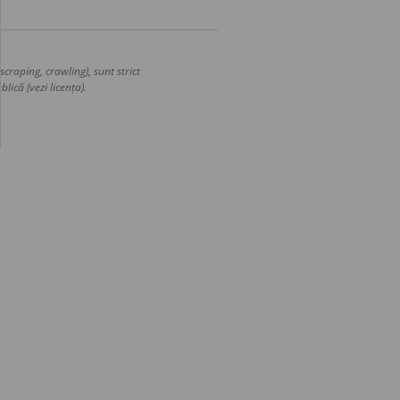
craping, crawling), sunt strict
lică (vezi licența).