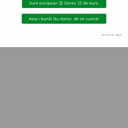
Copyright © 2004-2026 dexonline (https://dexonline.ro)
area datelor de pe acest site, inclusiv prin orice metode de extragere automată (web s
dul nostru prealabil scris, cu excepția seturilor de date oferite oficial spre utilizare pub
Am donat deja.
licență
confidențialitate
găzduit de
Hosterion