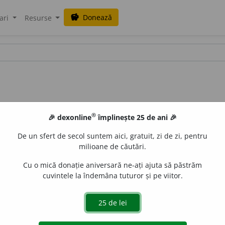
Donează
savings
ari
Resurse
®
🎉 dexonline
împlinește 25 de ani 🎉
De un sfert de secol suntem aici, gratuit, zi de zi, pentru
milioane de căutări.
Cu o mică donație aniversară ne-ați ajuta să păstrăm
cuvintele la îndemâna tuturor și pe viitor.
udiad
acțiuni