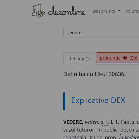
Despre noi
Volunt
®
pronunție
(50)
volume_up
definiții (1)
Definiția cu ID-ul 30636:
Explicative DEX
VED
E
RE,
vederi,
s. f.
I. 1.
Faptul 
văzul tuturor, în public, deschis
repezeală. ◊
Loc. prep.
În vedere