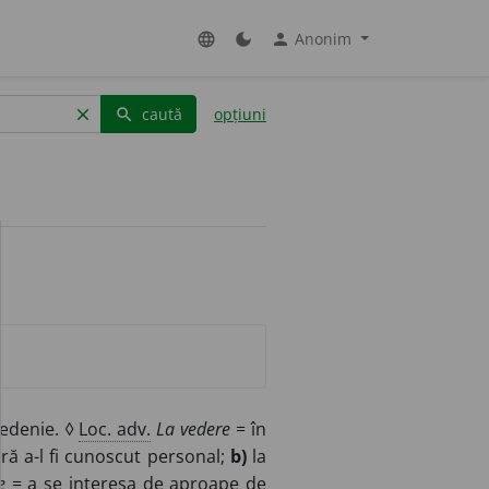
Anonim
language
dark_mode
person
caută
opțiuni
clear
search
vedenie. ◊
Loc. adv.
La vedere
= în
ră a-l fi cunoscut personal;
b)
la
e
= a se interesa de aproape de