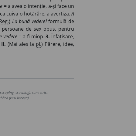
re
= a avea o intenție, a-și face un
a cuiva o hotărâre; a avertiza.
A
Reg.
)
La bună vedere!
formulă de
ouă persoane de sex opus, pentru
de vedere
= a fi miop.
3.
Înfățișare,
.
II.
(Mai ales la
pl.
) Părere, idee,
craping, crawling), sunt strict
lică (vezi licența).