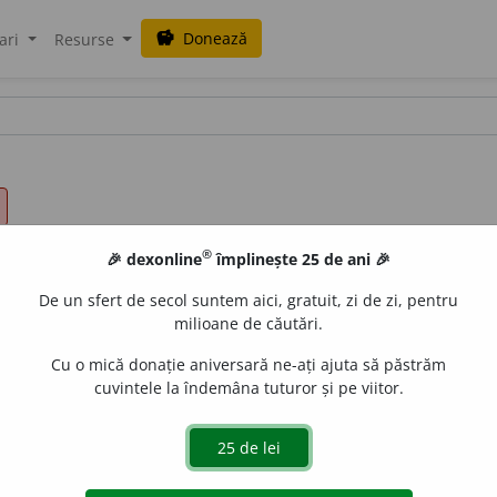
Donează
savings
ari
Resurse
®
🎉 dexonline
împlinește 25 de ani 🎉
De un sfert de secol suntem aici, gratuit, zi de zi, pentru
milioane de căutări.
Cu o mică donație aniversară ne-ați ajuta să păstrăm
cuvintele la îndemâna tuturor și pe viitor.
de
a (se) vedea;
percepere a imaginilor cu ajutorul văzului; 
.
Din vedere
=
a)
(numai) privind; (numai) după înfățișare, fă
a...
= în scopul..., pentru... ◊
Expr.
A avea pe cineva în veder