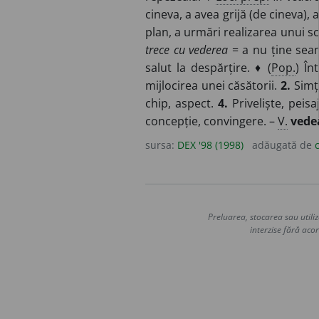
cineva, a avea grijă (de cineva),
plan, a urmări realizarea unui s
trece cu vederea
= a nu ține seam
salut la despărțire. ♦ (
Pop.
) În
mijlocirea unei căsătorii.
2.
Simțu
chip, aspect.
4.
Priveliște, peisa
concepție, convingere. –
V.
vede
sursa:
DEX '98 (1998)
adăugată de
Preluarea, stocarea sau utiliz
interzise fără acor