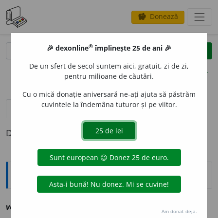
Donează
savings
®
®
🎉 dexonline
împlinește 25 de ani 🎉
caută
clear
search
De un sfert de secol suntem aici, gratuit, zi de zi,
opțiuni
pentru milioane de căutări.
Cu o mică donație aniversară ne-ați ajuta să păstrăm
cuvintele la îndemâna tuturor și pe viitor.
pronunție
(1)
volume_up
definiții (1)
Definiția cu ID-ul 1223243:
Explicative DEX
vecle
a
n, ~ă
a
vz
viclean
Am donat deja.