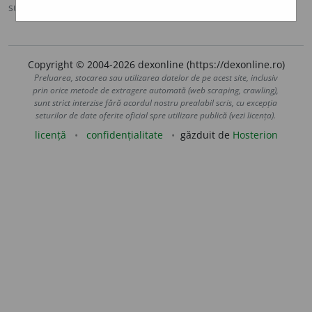
sursa:
MDA2 (2010)
adăugată de
blaurb.
acțiuni
Copyright © 2004-2026 dexonline (https://dexonline.ro)
Preluarea, stocarea sau utilizarea datelor de pe acest site, inclusiv
prin orice metode de extragere automată (web scraping, crawling),
sunt strict interzise fără acordul nostru prealabil scris, cu excepția
seturilor de date oferite oficial spre utilizare publică (vezi licența).
licență
confidențialitate
găzduit de
Hosterion