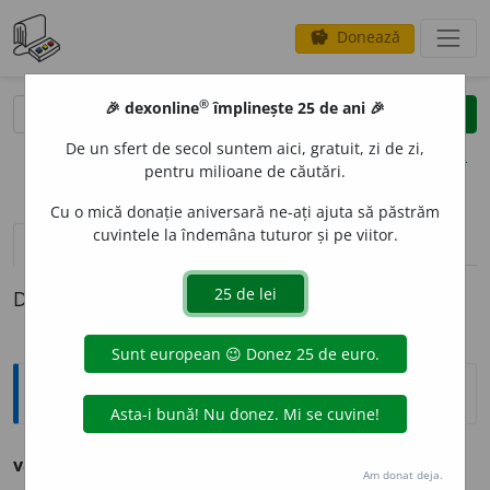
Donează
savings
®
®
🎉 dexonline
împlinește 25 de ani 🎉
caută
clear
search
De un sfert de secol suntem aici, gratuit, zi de zi,
opțiuni
pentru milioane de căutări.
Cu o mică donație aniversară ne-ați ajuta să păstrăm
cuvintele la îndemâna tuturor și pe viitor.
definiții (1)
Definiția cu ID-ul 1250057:
Explicative DEX
vavilon
i
e
s.f.
v. babilonie.
Am donat deja.