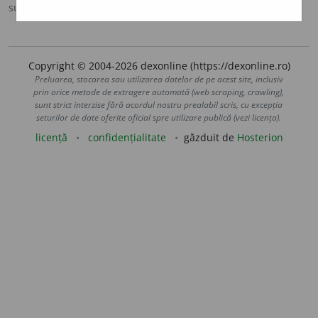
sursa:
DEXI (2007)
adăugată de
claudiad
acțiuni
Copyright © 2004-2026 dexonline (https://dexonline.ro)
Preluarea, stocarea sau utilizarea datelor de pe acest site, inclusiv
prin orice metode de extragere automată (web scraping, crawling),
sunt strict interzise fără acordul nostru prealabil scris, cu excepția
seturilor de date oferite oficial spre utilizare publică (vezi licența).
licență
confidențialitate
găzduit de
Hosterion