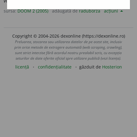
variabilit
ă
ți
sursa:
DOOM 2 (2005)
adăugată de
raduborza
acțiuni
Copyright © 2004-2026 dexonline (https://dexonline.ro)
Preluarea, stocarea sau utilizarea datelor de pe acest site, inclusiv
prin orice metode de extragere automată (web scraping, crawling),
sunt strict interzise fără acordul nostru prealabil scris, cu excepția
seturilor de date oferite oficial spre utilizare publică (vezi licența).
licență
confidențialitate
găzduit de
Hosterion