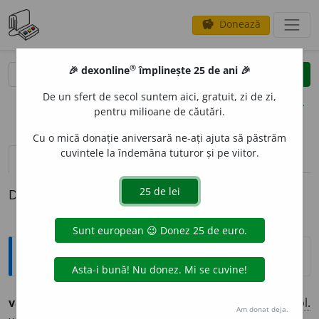
Donează
savings
®
®
🎉 dexonline
împlinește 25 de ani 🎉
caută
clear
search
De un sfert de secol suntem aici, gratuit, zi de zi,
opțiuni
pentru milioane de căutări.
Cu o mică donație aniversară ne-ați ajuta să păstrăm
cuvintele la îndemâna tuturor și pe viitor.
definiții (1)
Definiția cu ID-ul 533215:
Ortografice DOOM
variabilit
a
te
(-ri-a-)
s. f.
,
g.-d.
art.
variabilit
ă
ții;
pl.
Am donat deja.