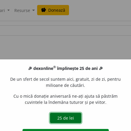
Donează
savings
ari
Resurse
®
🎉 dexonline
împlinește 25 de ani 🎉
De un sfert de secol suntem aici, gratuit, zi de zi, pentru
milioane de căutări.
Cu o mică donație aniversară ne-ați ajuta să păstrăm
cuvintele la îndemâna tuturor și pe viitor.
eziu, subțire, transparent, (înv.) prevăzător, prevăziu, străvăză