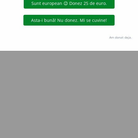
e
siveco
acțiuni
Copyright © 2004-2026 dexonline (https://dexonline.ro)
area datelor de pe acest site, inclusiv prin orice metode de extragere automată (web s
Am donat deja.
dul nostru prealabil scris, cu excepția seturilor de date oferite oficial spre utilizare pub
licență
confidențialitate
găzduit de
Hosterion