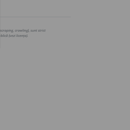
craping, crawling), sunt strict
lică (vezi licența).