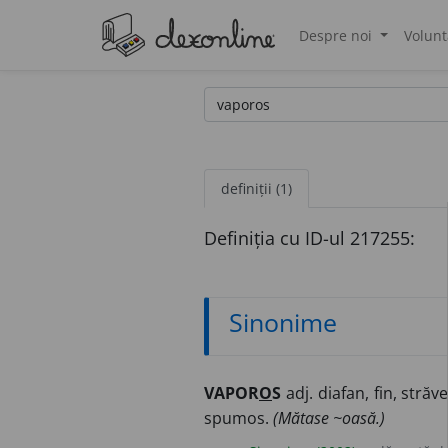
Despre noi
Volunt
®
definiții (1)
Definiția cu ID-ul 217255:
Sinonime
VAPOR
O
S
adj. diafan, fin, străv
spumos.
(Mătase ~oasă.)