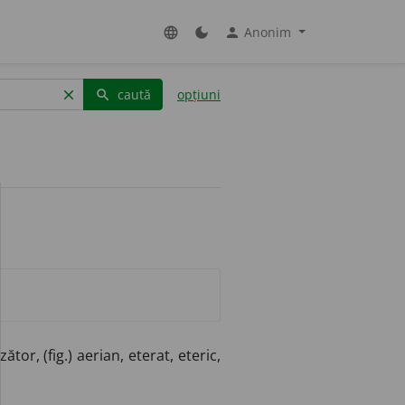
Anonim
language
dark_mode
person
caută
opțiuni
clear
search
tor, (fig.) aerian, eterat, eteric,