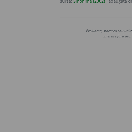
sursa:
Sinonime (2002)
adăugată d
Preluarea, stocarea sau utiliz
interzise fără acor