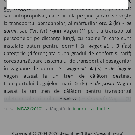
S și:
(
înv
)
wagon
/
Pl
:
~o
a
ne
, (
îvr
)
~uri
/
E:
fr
vagon
,
wagon
,
ger
Waggon
]
1
Vehicul de mari dimensiuni, propulsat
sau autopropulsat, care circulă pe șine și care servește
la transportul persoanelor, al mărfurilor
etc.
2
(
Îs
)
~ de
dormit
sau (
îvr
;
îvr
)
~-pat
Vagon (
1
) pentru transportul
persoanelor pe distanțe lungi, cu cabine în care sunt
instalate paturi pentru dormit
Si:
wagon-
lit
, .
3
(
Îas
)
Categorie (diferențiată după gradul de confort și tarif)
corespunzătoare sistemului de transport al pasagerilor
în vagoane de dormit
Si:
wagon-
lit
.
4
(
Îs
)
~ de bagaje
Vagon atașat la un tren de călători destinat
transportului bagajelor mari.
5
(
Îs
)
~ de poștă
Vagon
atașat la un tren de călători pentru transportul
coletelor, al scrisorilor
etc.
6
(
Îs
)
~ de marfă
Vagon (
1
)
extinde
expand_more
pentru transportul mărfurilor.
7
(
Îs
)
Casă (sistem) ~
(sau,
sursa:
MDA2 (2010)
adăugată de
blaurb.
acțiuni
rar,
casă în
~
) Casă cu încăperi care se înșiră una după
alta, ca vagoanele unui tren.
8
(
Îc
)
~-restaurant
Vagon
(
1
) amenajat pentru a servi ca restaurant.
9
(
Îc
)
~-spital
Copyright © 2004-2026 dexonline (https://dexonline.ro)