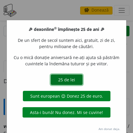
Donează
savings
®
®
🎉 dexonline
împlinește 25 de ani 🎉
caută
clear
search
De un sfert de secol suntem aici, gratuit, zi de zi,
opțiuni
pentru milioane de căutări.
Cu o mică donație aniversară ne-ați ajuta să păstrăm
cuvintele la îndemâna tuturor și pe viitor.
pronunție
(42)
volume_up
definiții (1)
Definiția cu ID-ul 1218223:
Explicative DEX
vag
o
n
sn
[
At:
ELEM. ALG. 78/23 /
V:
(
reg
)
văg~
(
Pl
:
~o
a
ne
) /
Am donat deja.