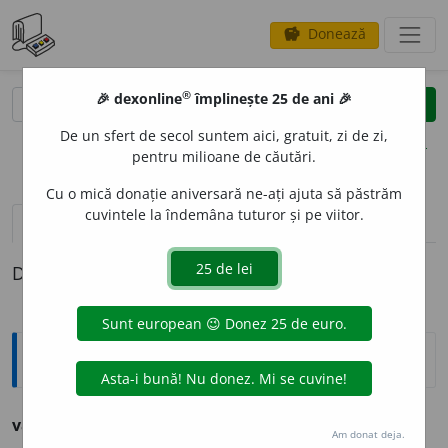
Donează
savings
®
®
🎉 dexonline
împlinește 25 de ani 🎉
caută
clear
search
De un sfert de secol suntem aici, gratuit, zi de zi,
opțiuni
pentru milioane de căutări.
Cu o mică donație aniversară ne-ați ajuta să păstrăm
cuvintele la îndemâna tuturor și pe viitor.
definiții (1)
Definiția cu ID-ul 1263205:
Ortografice DOOM
vagon-ateli
e
r
(
desp.
-li-er
)
s.
n.
,
pl.
vagoane-ateli
e
r
Am donat deja.