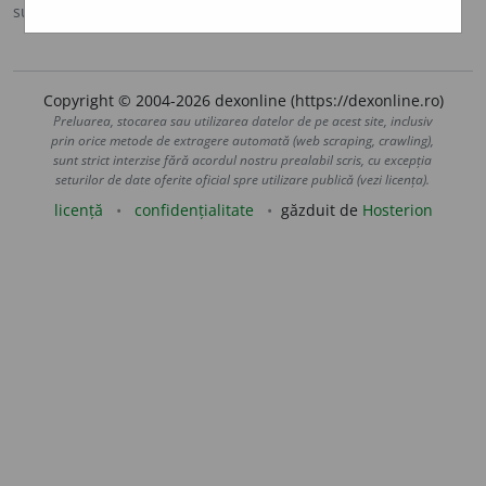
sursa:
DOOM 3 (2021)
adăugată de
gall
acțiuni
Copyright © 2004-2026 dexonline (https://dexonline.ro)
Preluarea, stocarea sau utilizarea datelor de pe acest site, inclusiv
prin orice metode de extragere automată (web scraping, crawling),
sunt strict interzise fără acordul nostru prealabil scris, cu excepția
seturilor de date oferite oficial spre utilizare publică (vezi licența).
licență
confidențialitate
găzduit de
Hosterion