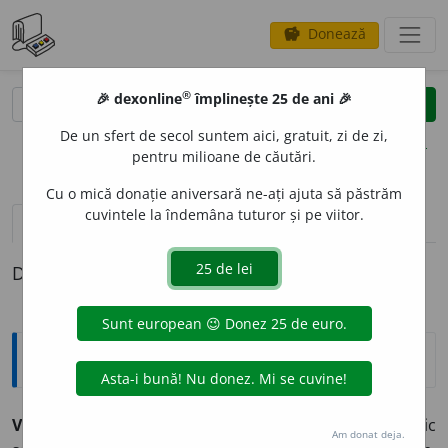
Donează
savings
®
®
🎉 dexonline
împlinește 25 de ani 🎉
caută
clear
search
De un sfert de secol suntem aici, gratuit, zi de zi,
opțiuni
pentru milioane de căutări.
Cu o mică donație aniversară ne-ați ajuta să păstrăm
cuvintele la îndemâna tuturor și pe viitor.
definiții (1)
Definiția cu ID-ul 496405:
Explicative DEX
VADEM
E
CUM
s. n.
carte care servește drept ghid turistic
Am donat deja.