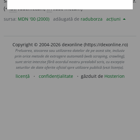
sau care cuprinde noțiunile de bază ale unei discipline.
(<
lat.
vademecum,
fr.
vade mecum
)
sursa:
MDN '00 (2000)
adăugată de
raduborza
acțiuni
Copyright © 2004-2026 dexonline (https://dexonline.ro)
Preluarea, stocarea sau utilizarea datelor de pe acest site, inclusiv
prin orice metode de extragere automată (web scraping, crawling),
sunt strict interzise fără acordul nostru prealabil scris, cu excepția
seturilor de date oferite oficial spre utilizare publică (vezi licența).
licență
confidențialitate
găzduit de
Hosterion