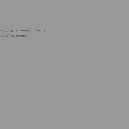
craping, crawling), sunt strict
lică (vezi licența).