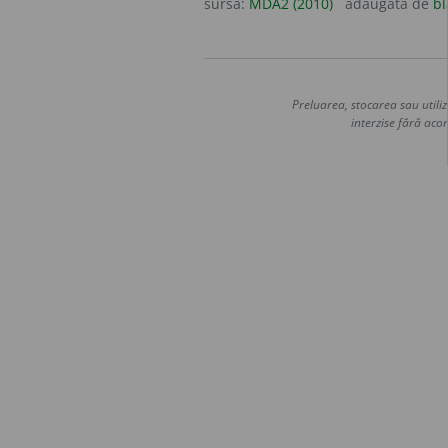
sursa:
MDA2 (2010)
adăugată de
bl
Preluarea, stocarea sau utiliz
interzise fără acor