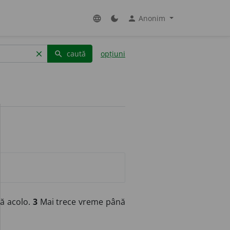
Anonim
language
dark_mode
person
caută
opțiuni
clear
search
nă acolo.
3
Mai trece vreme până