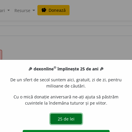
Donează
savings
ari
Resurse
®
🎉 dexonline
împlinește 25 de ani 🎉
De un sfert de secol suntem aici, gratuit, zi de zi, pentru
milioane de căutări.
Cu o mică donație aniversară ne-ați ajuta să păstrăm
cuvintele la îndemâna tuturor și pe viitor.
vadit
] (
Pfm
;
îe
)
Mai ~
1
Mai așteaptă.
2
Mai este (mult) pâ