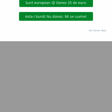
aurb.
acțiuni
Copyright © 2004-2026 dexonline (https://dexonline.ro)
area datelor de pe acest site, inclusiv prin orice metode de extragere automată (web s
Am donat deja.
dul nostru prealabil scris, cu excepția seturilor de date oferite oficial spre utilizare pub
licență
confidențialitate
găzduit de
Hosterion