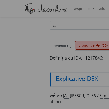
Despre noi
Volunt
®
pronunție
(50)
volume_up
definiții (1)
Definiția cu ID-ul 1217846:
Explicative DEX
2
va
viu
[
At:
JIPESCU, O. 56 /
E:
ml
atunci.