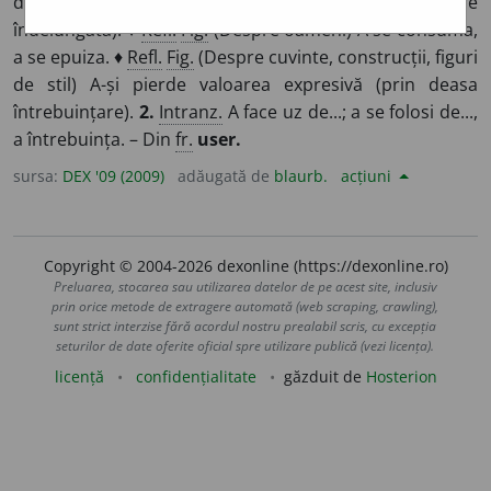
deteriora, a (se) strica, a (se) toci (prin întrebuințare
îndelungată). ♦
Refl.
Fig.
(Despre oameni) A se consuma,
a se epuiza. ♦
Refl.
Fig.
(Despre cuvinte, construcții, figuri
de stil) A-și pierde valoarea expresivă (prin deasa
întrebuințare).
2.
Intranz.
A face uz de...; a se folosi de...,
a întrebuința. – Din
fr.
user.
sursa:
DEX '09 (2009)
adăugată de
blaurb.
acțiuni
Copyright © 2004-2026 dexonline (https://dexonline.ro)
Preluarea, stocarea sau utilizarea datelor de pe acest site, inclusiv
prin orice metode de extragere automată (web scraping, crawling),
sunt strict interzise fără acordul nostru prealabil scris, cu excepția
seturilor de date oferite oficial spre utilizare publică (vezi licența).
licență
confidențialitate
găzduit de
Hosterion