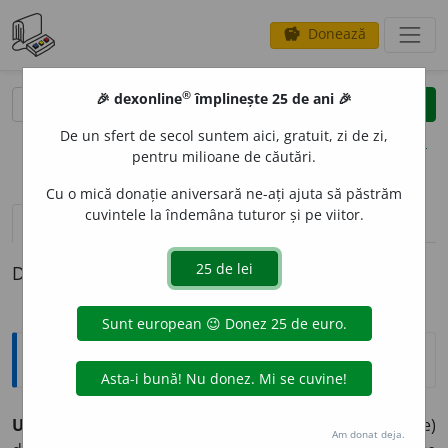
Donează
savings
®
®
🎉 dexonline
împlinește 25 de ani 🎉
caută
clear
search
De un sfert de secol suntem aici, gratuit, zi de zi,
opțiuni
pentru milioane de căutări.
Cu o mică donație aniversară ne-ați ajuta să păstrăm
cuvintele la îndemâna tuturor și pe viitor.
pronunție
(4)
volume_up
definiții (1)
Definiția cu ID-ul 829246:
Explicative DEX
UZ
A
,
uzez,
vb.
I.
1.
Tranz.
și
refl.
A (se) degrada, a (se)
Am donat deja.