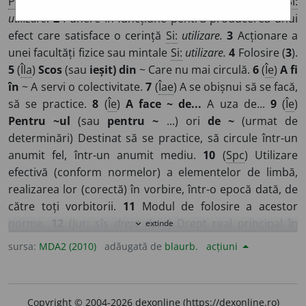
Pl
:
-uri
/
E:
lat
usus,
it
uso
]
1
Folosire a unui lucru
Si:
utilizare
.
2
Punere în funcțiune pentru producerea unui
efect care satisface o cerință
Si:
utilizare.
3
Acționare a
unei facultăți fizice sau mintale
Si:
utilizare.
4
Folosire (
3
).
5
(
Îla
)
Scos
(sau
ieșit) din
~ Care nu mai circulă.
6
(
Îe
)
A fi
în
~ A servi o colectivitate.
7
(
Îae
) A se obișnui să se facă,
să se practice.
8
(
Îe
)
A face ~ de...
A uza de...
9
(
Îe
)
Pentru ~ul
(sau
pentru ~
...) ori
de ~
(urmat de
determinări) Destinat să se practice, să circule într-un
anumit fel, într-un anumit mediu.
10
(
Spc
) Utilizare
efectivă (conform normelor) a elementelor de limbă,
realizarea lor (corectă) în vorbire, într-o epocă dată, de
către toți vorbitorii.
11
Modul de folosire a acestor
norme.
12
(
Jur
;
șîs
drept de ~
) Drept real principal în
extinde
expand_more
temeiul cămia o persoană poate folosi un lucm
sursa:
MDA2 (2010)
adăugată de
blaurb.
acțiuni
proprietate a altuia și poate trage foloasele necesare
satisfacerii trebuințelor sale și ale familiei sale.
13
Fel de
a fi, de a acționa care cu timpul devine obișnuit într-o
Copyright © 2004-2026 dexonline (https://dexonline.ro)