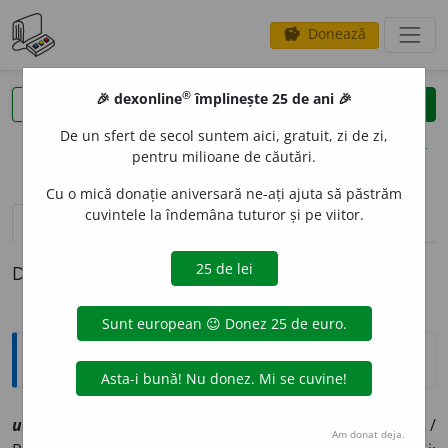
Donează
savings
®
®
🎉 dexonline
împlinește 25 de ani 🎉
caută
clear
search
De un sfert de secol suntem aici, gratuit, zi de zi,
opțiuni
pentru milioane de căutări.
Cu o mică donație aniversară ne-ați ajuta să păstrăm
cuvintele la îndemâna tuturor și pe viitor.
pronunție
(33)
volume_up
definiții (1)
Definiția cu ID-ul 1217642:
Explicative DEX
uz
sn
[
At:
HELIADE, O. I, 151 /
V:
(
Trs
;
înv
)
u
zuș
/
S și:
us
/
Am donat deja.