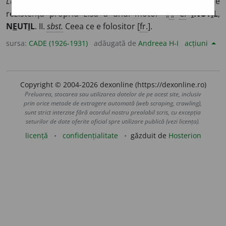
Lucru ~
,
energie ~ă
, energia necesară pentru a învinge
rezistența propriu zisă a unui motor ¶
¶
C.
I
NUT
I
L
,
N
E
UT
I
L
. II.
sbst.
Ceea ce e folositor [
fr.
].
sursa:
CADE (1926-1931)
adăugată de
Andreea H-I
acțiuni
Copyright © 2004-2026 dexonline (https://dexonline.ro)
Preluarea, stocarea sau utilizarea datelor de pe acest site, inclusiv
prin orice metode de extragere automată (web scraping, crawling),
sunt strict interzise fără acordul nostru prealabil scris, cu excepția
seturilor de date oferite oficial spre utilizare publică (vezi licența).
licență
confidențialitate
găzduit de
Hosterion