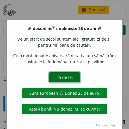
Donează
savings
®
®
🎉 dexonline
împlinește 25 de ani 🎉
caută
clear
search
De un sfert de secol suntem aici, gratuit, zi de zi,
opțiuni
pentru milioane de căutări.
Cu o mică donație aniversară ne-ați ajuta să păstrăm
cuvintele la îndemâna tuturor și pe viitor.
pronunție
(50)
volume_up
definiții (1)
Definiția cu ID-ul 1357311:
Explicative DEX
*
UT
I
L
l.
adj.
1 Folositor, trebuincios, de trebuință
¶
2
🛞
Am donat deja.