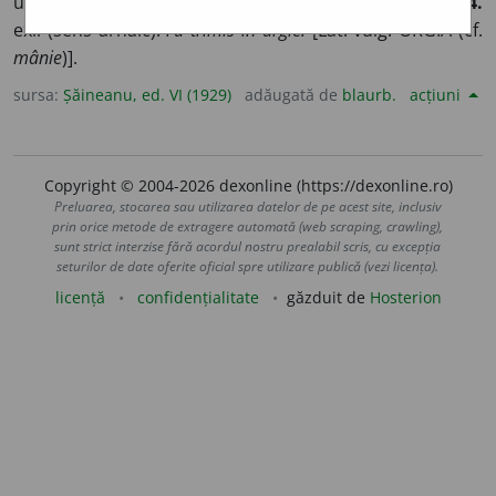
ură mare:
urgia poporului;
3.
fig.
plagă:
urgia de balaur;
4.
exil (sens arhaic):
l’a trimis în urgie.
[Lat. vulg. ORGIA (cf.
mânie
)].
sursa:
Șăineanu, ed. VI (1929)
adăugată de
blaurb.
acțiuni
Copyright © 2004-2026 dexonline (https://dexonline.ro)
Preluarea, stocarea sau utilizarea datelor de pe acest site, inclusiv
prin orice metode de extragere automată (web scraping, crawling),
sunt strict interzise fără acordul nostru prealabil scris, cu excepția
seturilor de date oferite oficial spre utilizare publică (vezi licența).
licență
confidențialitate
găzduit de
Hosterion