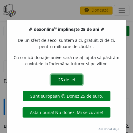
Donează
savings
®
®
🎉 dexonline
împlinește 25 de ani 🎉
caută
clear
search
De un sfert de secol suntem aici, gratuit, zi de zi,
opțiuni
pentru milioane de căutări.
Cu o mică donație aniversară ne-ați ajuta să păstrăm
cuvintele la îndemâna tuturor și pe viitor.
pronunție
(6)
volume_up
definiții (1)
Definiția cu ID-ul 810740:
Explicative DEX
urgie
f.
1.
mânie mare, blestem:
urgia lui Dumnezeu;
2.
Am donat deja.