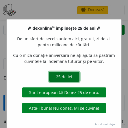
Donează
savings
®
®
🎉 dexonline
împlinește 25 de ani 🎉
caută
clear
search
De un sfert de secol suntem aici, gratuit, zi de zi,
opțiuni
pentru milioane de căutări.
Cu o mică donație aniversară ne-ați ajuta să păstrăm
cuvintele la îndemâna tuturor și pe viitor.
pronunție
(6)
volume_up
definiții (1)
Definiția cu ID-ul 718834:
Ortografice DOOM
urg
i
e
(
pop.
)
s. f.
,
art.
urg
i
a,
g.-d.
art.
urg
i
ei;
pl.
urg
i
i,
art.
Am donat deja.