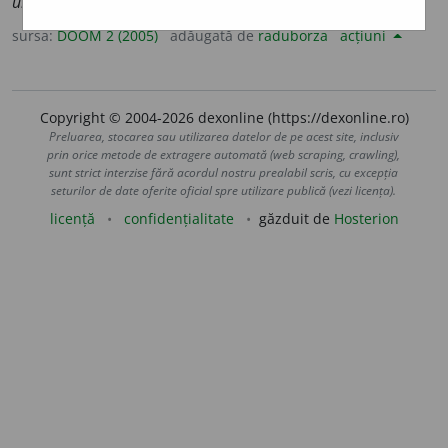
urg
i
ile
sursa:
DOOM 2 (2005)
adăugată de
raduborza
acțiuni
Copyright © 2004-2026 dexonline (https://dexonline.ro)
Preluarea, stocarea sau utilizarea datelor de pe acest site, inclusiv
prin orice metode de extragere automată (web scraping, crawling),
sunt strict interzise fără acordul nostru prealabil scris, cu excepția
seturilor de date oferite oficial spre utilizare publică (vezi licența).
licență
confidențialitate
găzduit de
Hosterion