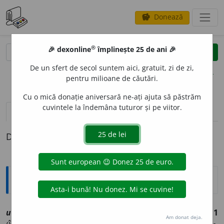
Donează
savings
®
®
🎉 dexonline
împlinește 25 de ani 🎉
caută
clear
search
De un sfert de secol suntem aici, gratuit, zi de zi,
opțiuni
pentru milioane de căutări.
Cu o mică donație aniversară ne-ați ajuta să păstrăm
cuvintele la îndemâna tuturor și pe viitor.
pronunție
(6)
volume_up
definiții (1)
Definiția cu ID-ul 1216203:
Explicative DEX
1
urg
i
e
sf
[
At:
COD. VOR. 10/11 /
Pl
:
~
i
i
/
E:
ml
*orgia
]
1
Am donat deja.
1