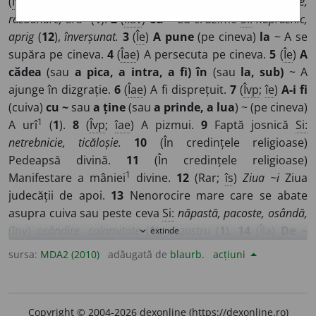
(
Îvp
) Mânie
violentă
Si:
furie
(
1
),
înverșunare, persecuție,
1
răzbunare, ură
(
1
).
2
(
Îlav
)
Cu ~
Cu cruzime
Si:
năpraznic,
aprig
(
12
),
înverșunat.
3
(
Îe
)
A pune
(pe cineva)
la
~ A se
supăra pe cineva.
4
(
Îae
) A persecuta pe cineva.
5
(
Îe
)
A
cădea
(sau
a pica, a intra, a fi) în
(sau
la, sub)
~ A
ajunge în dizgrație.
6
(
Îae
) A fi disprețuit.
7
(
Îvp
;
îe
)
A-i fi
(cuiva)
cu ~
sau
a ține
(sau
a prinde, a lua
) ~ (pe cineva)
1
A urî
(
1
).
8
(
Îvp
;
îae
) A pizmui.
9
Faptă josnică
Si:
netrebnicie, ticăloșie.
10
(În credințele religioase)
Pedeapsă divină.
11
(În credințele religioase)
1
Manifestare a mâniei
divine.
12
(Rar;
îs
)
Ziua ~i
Ziua
judecății de apoi.
13
Nenorocire mare care se abate
asupra cuiva sau peste ceva
Si:
năpastă, pacoste, osândă,
(
înv
)
osândire, calamitate
(
1
),
dezastru
(
1
).
14
(
Îla
)
De ~
extinde
expand_more
Care aduce nenorociri și greutăți.
15
(
Îal
) Care produce
sursa:
MDA2 (2010)
adăugată de
blaurb.
acțiuni
rău.
16
Distrugător (
1
).
17
Înspăimântător.
18
(Cu
determinări introduse prin
pp
„de”) Mulțime.
19
Necaz.
20
Mizerie.
21
Năvălire distrugătoare
Si:
prăpăd, pustiire,
Copyright © 2004-2026 dexonline (https://dexonline.ro)