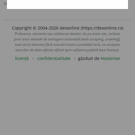
sursa:
MDA2 (2010)
adăugată de
blaurb.
acțiuni
Copyright © 2004-2026 dexonline (https://dexonline.ro)
Preluarea, stocarea sau utilizarea datelor de pe acest site, inclusiv
prin orice metode de extragere automată (web scraping, crawling),
sunt strict interzise fără acordul nostru prealabil scris, cu excepția
seturilor de date oferite oficial spre utilizare publică (vezi licența).
licență
confidențialitate
găzduit de
Hosterion