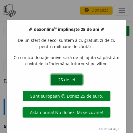
Donează
savings
®
®
🎉 dexonline
împlinește 25 de ani 🎉
caută
clear
search
De un sfert de secol suntem aici, gratuit, zi de zi,
opțiuni
pentru milioane de căutări.
Cu o mică donație aniversară ne-ați ajuta să păstrăm
cuvintele la îndemâna tuturor și pe viitor.
pronunție
(50)
volume_up
definiții (1)
Definiția cu ID-ul 1216177:
Explicative DEX
1
ur
e
z
s
vz
orez
Am donat deja.