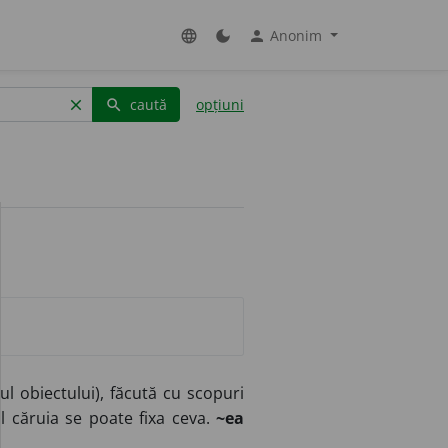
Anonim
language
dark_mode
person
caută
opțiuni
clear
search
 obiectului), făcută cu scopuri
 căruia se poate fixa ceva.
~ea