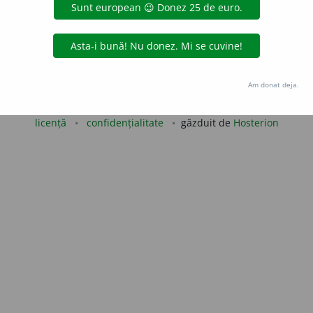
iveco
acțiuni
Copyright © 2004-2026 dexonline (https://dexonline.ro)
Am donat deja.
area datelor de pe acest site, inclusiv prin orice metode de extragere automată (web s
dul nostru prealabil scris, cu excepția seturilor de date oferite oficial spre utilizare pub
licență
confidențialitate
găzduit de
Hosterion