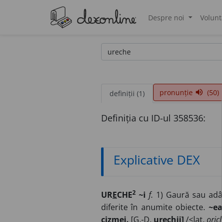
Despre noi
Volunt
®
pronunție
(50)
volume_up
definiții (1)
Definiția cu ID-ul 358536:
Explicative DEX
2
UR
E
CHE
~i
f.
1) Gaură sau adân
diferite în anumite obiecte.
~ea
cizmei.
[G.-D.
urechii]
/<lat.
oric