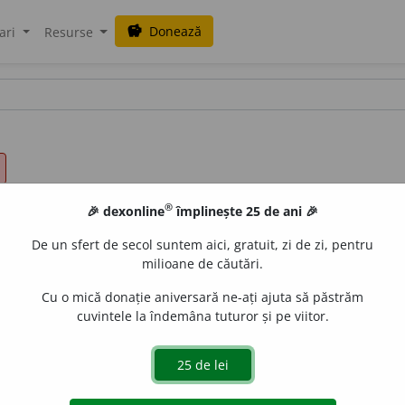
Donează
savings
ari
Resurse
®
🎉 dexonline
împlinește 25 de ani 🎉
De un sfert de secol suntem aici, gratuit, zi de zi, pentru
milioane de căutări.
Cu o mică donație aniversară ne-ați ajuta să păstrăm
cuvintele la îndemâna tuturor și pe viitor.
citură de dimensiuni reduse (corespunzătoare cu volumul
 acului.
2) Obiect de care se poate apuca sau cu ajutorul
la