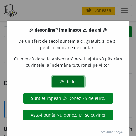
Donează
savings
®
®
🎉 dexonline
împlinește 25 de ani 🎉
caută
clear
search
De un sfert de secol suntem aici, gratuit, zi de zi,
opțiuni
pentru milioane de căutări.
Cu o mică donație aniversară ne-ați ajuta să păstrăm
cuvintele la îndemâna tuturor și pe viitor.
pronunție
(50)
volume_up
definiții (1)
Definiția cu ID-ul 572713:
Enciclopedice
UNIVERSAL,
casă americană de producție fondată, în
Am donat deja.