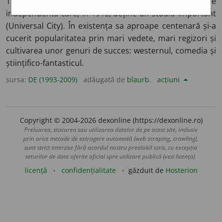
1912, de către Carl Laemmle. Prima companie
independentă care, în 1915, deține un studio important
(Universal City). În existența sa aproape centenară și-a
cucerit popularitatea prin mari vedete, mari regizori și
cultivarea unor genuri de succes: westernul, comedia și
științifico-fantasticul.
sursa:
DE (1993-2009)
adăugată de
blaurb.
acțiuni
Copyright © 2004-2026 dexonline (https://dexonline.ro)
Preluarea, stocarea sau utilizarea datelor de pe acest site, inclusiv
prin orice metode de extragere automată (web scraping, crawling),
sunt strict interzise fără acordul nostru prealabil scris, cu excepția
seturilor de date oferite oficial spre utilizare publică (vezi licența).
licență
confidențialitate
găzduit de
Hosterion