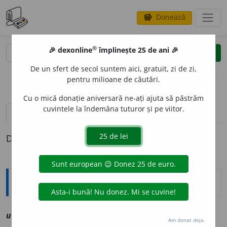
Donează
savings
®
®
🎉 dexonline
împlinește 25 de ani 🎉
caută
clear
search
De un sfert de secol suntem aici, gratuit, zi de zi,
opțiuni
pentru milioane de căutări.
Cu o mică donație aniversară ne-ați ajuta să păstrăm
cuvintele la îndemâna tuturor și pe viitor.
definiții (1)
Definiția cu ID-ul 1214991:
Explicative DEX
univ
a
av
vz
undeva
Am donat deja.