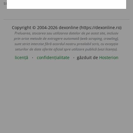
sursa:
MDA2 (2010)
adăugată de
blaurb.
acțiuni
Copyright © 2004-2026 dexonline (https://dexonline.ro)
Preluarea, stocarea sau utilizarea datelor de pe acest site, inclusiv
prin orice metode de extragere automată (web scraping, crawling),
sunt strict interzise fără acordul nostru prealabil scris, cu excepția
seturilor de date oferite oficial spre utilizare publică (vezi licența).
licență
confidențialitate
găzduit de
Hosterion