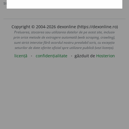
sursa:
MDA2 (2010)
adăugată de
blaurb.
acțiuni
Copyright © 2004-2026 dexonline (https://dexonline.ro)
Preluarea, stocarea sau utilizarea datelor de pe acest site, inclusiv
prin orice metode de extragere automată (web scraping, crawling),
sunt strict interzise fără acordul nostru prealabil scris, cu excepția
seturilor de date oferite oficial spre utilizare publică (vezi licența).
licență
confidențialitate
găzduit de
Hosterion