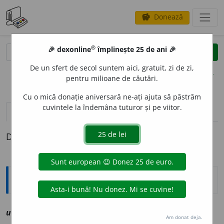
Donează
savings
®
®
🎉 dexonline
împlinește 25 de ani 🎉
caută
clear
search
De un sfert de secol suntem aici, gratuit, zi de zi,
opțiuni
pentru milioane de căutări.
Cu o mică donație aniversară ne-ați ajuta să păstrăm
cuvintele la îndemâna tuturor și pe viitor.
definiții (1)
Definiția cu ID-ul 1214953:
Explicative DEX
uni
o
ri
av
vz
uneori
Am donat deja.