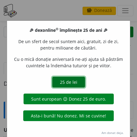
Donează
savings
®
®
🎉 dexonline
împlinește 25 de ani 🎉
caută
clear
search
De un sfert de secol suntem aici, gratuit, zi de zi,
opțiuni
pentru milioane de căutări.
Cu o mică donație aniversară ne-ați ajuta să păstrăm
cuvintele la îndemâna tuturor și pe viitor.
pronunție
(2)
volume_up
definiții (1)
Definiția cu ID-ul 358436:
Explicative DEX
UNIFORMIT
A
TE
f.
1) Caracter uniform. 2) Lipsă de
Am donat deja.