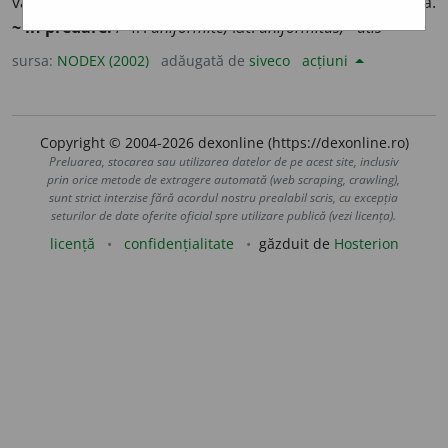
varietăți; absență de modificări; monotonie; constanță.
~ în predare.
/<fr.
uniformité,
lat.
uniformitas,
~
atis
sursa:
NODEX (2002)
adăugată de
siveco
acțiuni
Copyright © 2004-2026 dexonline (https://dexonline.ro)
Preluarea, stocarea sau utilizarea datelor de pe acest site, inclusiv
prin orice metode de extragere automată (web scraping, crawling),
sunt strict interzise fără acordul nostru prealabil scris, cu excepția
seturilor de date oferite oficial spre utilizare publică (vezi licența).
licență
confidențialitate
găzduit de
Hosterion