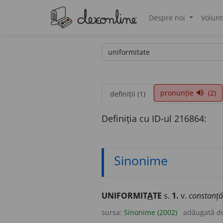
Despre noi
Volunt
®
pronunție
(2)
volume_up
definiții (1)
Definiția cu ID-ul 216864:
Sinonime
UNIFORMIT
A
TE
s.
1.
v.
constanță
sursa:
Sinonime (2002)
adăugată d