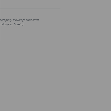
craping, crawling), sunt strict
lică (vezi licența).