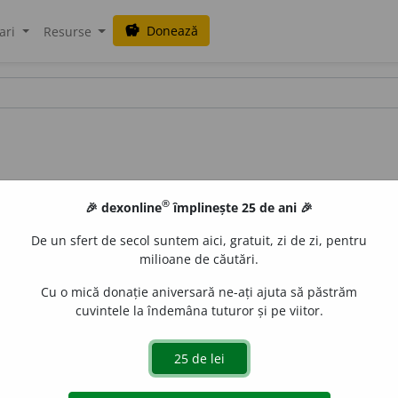
Donează
savings
ari
Resurse
®
🎉 dexonline
împlinește 25 de ani 🎉
De un sfert de secol suntem aici, gratuit, zi de zi, pentru
milioane de căutări.
Cu o mică donație aniversară ne-ați ajuta să păstrăm
cuvintele la îndemâna tuturor și pe viitor.
.
2.
monotonie.
e
siveco
acțiuni