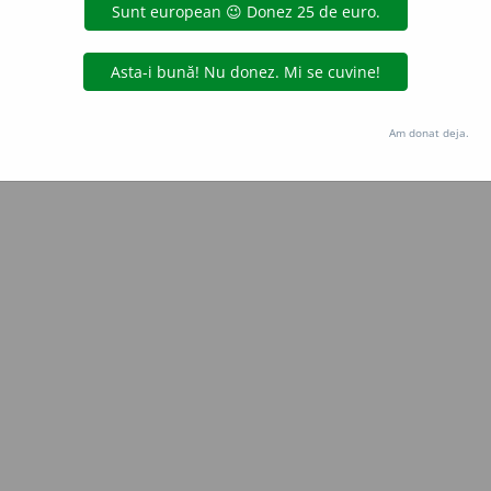
Copyright © 2004-2026 dexonline (https://dexonline.ro)
area datelor de pe acest site, inclusiv prin orice metode de extragere automată (web s
dul nostru prealabil scris, cu excepția seturilor de date oferite oficial spre utilizare pub
Am donat deja.
licență
confidențialitate
găzduit de
Hosterion