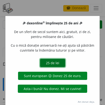
Donează
savings
®
®
🎉 dexonline
împlinește 25 de ani 🎉
caută
clear
search
De un sfert de secol suntem aici, gratuit, zi de zi,
opțiuni
pentru milioane de căutări.
Cu o mică donație aniversară ne-ați ajuta să păstrăm
cuvintele la îndemâna tuturor și pe viitor.
pronunție
(2)
volume_up
definiții (1)
Definiția cu ID-ul 1355271:
Explicative DEX
*
UNIFORMIT
A
TE
sf.
Caracterul, starea a tot ce e
Am donat deja.