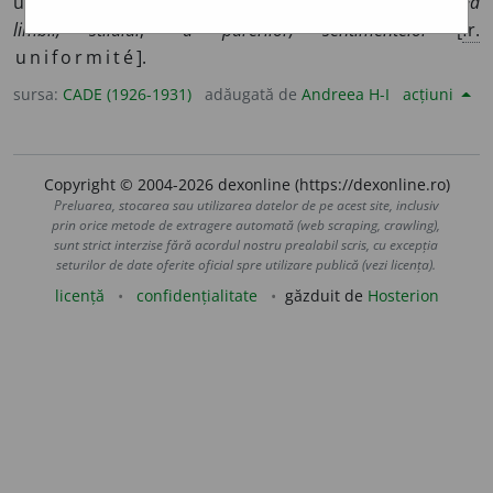
uniform:
~a clădirilor școlare
;
~a unei vieți liniștite
;
~a
limbii, stilului
;
~a părerilor, sentimentelor
[
fr.
uniformité
].
sursa:
CADE (1926-1931)
adăugată de
Andreea H-I
acțiuni
Copyright © 2004-2026 dexonline (https://dexonline.ro)
Preluarea, stocarea sau utilizarea datelor de pe acest site, inclusiv
prin orice metode de extragere automată (web scraping, crawling),
sunt strict interzise fără acordul nostru prealabil scris, cu excepția
seturilor de date oferite oficial spre utilizare publică (vezi licența).
licență
confidențialitate
găzduit de
Hosterion