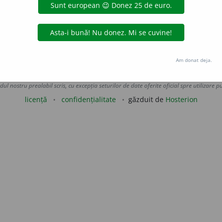
,
vb.
(a îmbiba cu grăsime).
Cf.
unt, untură.
de
blaurb.
acțiuni
Am donat deja.
Copyright © 2004-2026 dexonline (https://dexonline.ro)
area datelor de pe acest site, inclusiv prin orice metode de extragere automată (web s
dul nostru prealabil scris, cu excepția seturilor de date oferite oficial spre utilizare pub
licență
confidențialitate
găzduit de
Hosterion