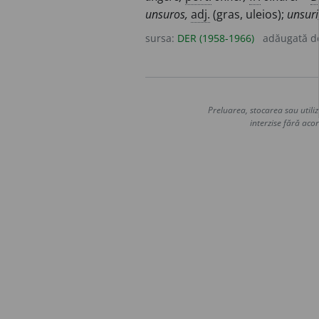
unsuros,
adj.
(gras, uleios);
unsuri
sursa:
DER (1958-1966)
adăugată 
Preluarea, stocarea sau utiliz
interzise fără acor