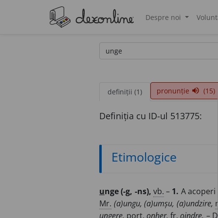
Despre noi
Volunt
®
pronunție
(15)
volume_up
definiții (1)
Definiția cu ID-ul 513775:
Etimologice
u
nge (-g, -ns),
vb.
–
1.
A acoperi 
Mr.
(a)ungu, (a)umșu, (a)undzire,
ungere,
port.
onher,
fr.
oindre.
–
D