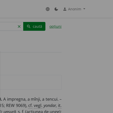
Anonim
language
dark_mode
person
caută
opțiuni
clear
search
3.
A impregna, a mînji, a tencui. –
15; REW 9069),
cf.
vegl.
yondar,
it.
);
unsură,
s. f.
(acțiunea de unge);