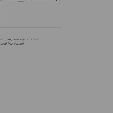
craping, crawling), sunt strict
lică (vezi licența).