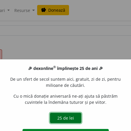
Donează
savings
ari
Resurse
®
🎉 dexonline
împlinește 25 de ani 🎉
De un sfert de secol suntem aici, gratuit, zi de zi, pentru
milioane de căutări.
Cu o mică donație aniversară ne-ați ajuta să păstrăm
cuvintele la îndemâna tuturor și pe viitor.
cu un strat de material unsuros sau lipicios. –
2.
A gresa. –
megl.
ung, unș, ungiri,
istr.
ungu, uns.
Lat.
ŭngĕre
(Pușcariu 18
er.
unsoare,
s. f.
(substanță grasă; grăsime de porc; unguent