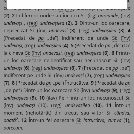
u
neva)
/
A și:
(
Trs
;
Ban
)
u
ndeva
/
E:
unde
+
va
]
1
Într-un loc
ce nu poate fi precizat
Si:
(
înv
)
undevași
(
1
),
undevașilea
(
2
).
2
Indiferent unde sau încotro
Si:
(
îrg
)
oareunde,
(
înv
)
undevași
, (
reg
)
undevașilea
(
2
).
3
Dintr-un loc oarecare,
neprecizat
Si:
(
înv
)
undevași
(
3
), (
reg
)
undevașiîea
(
3
).
4
(Precedat de
pp
„de”) Indiferent de unde
Si:
(
înv
)
undevași
, (
reg
)
undevașilea
(
4
).
5
(Precedat de
pp
„de”) De
la cineva
Si:
(
înv
)
undevași
, (
reg
)
undevașilea
(
6
).
6
Printr-
un loc oarecare neidentificat sau necunoscut
Si:
(
înv
)
undevași
(
6
), (
reg
)
undevașilea
(
6
).
7
(Precedat de
pp
„pe”)
Indiferent pe unde
Si:
(
înv
)
undevași
(
7
), (
reg
)
undevașilea
(
7
).
8
(Precedat de
pp
„pe”) Întrucâtva.
9
(Precedat de
pp
„de pe”) Dintr-un loc oarecare
Si:
(
înv
)
undevași
(
9
), (
reg
)
undevașilea
(
9
).
10
(
îlav
) Pe ~ într-un loc necunoscut
Si:
(
înv
)
undevași
(10), (
reg
)
undevașiîea
(
10
).
11
Într-un
moment (nehotărât) din trecut sau viitor
Si:
cândva,
2
odată
.
12
Într-un fel oarecare
Si:
întrucâtva, cumva
(
1
),
oarecum.