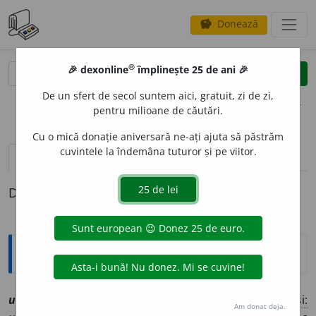
Donează
savings
®
®
🎉 dexonline
împlinește 25 de ani 🎉
caută
clear
search
De un sfert de secol suntem aici, gratuit, zi de zi,
opțiuni
pentru milioane de căutări.
Cu o mică donație aniversară ne-ați ajuta să păstrăm
cuvintele la îndemâna tuturor și pe viitor.
pronunție
(50)
volume_up
definiții (1)
Definiția cu ID-ul 1214400:
Explicative DEX
undev
a
av
[
At:
PRAV. 33 /
V:
(
reg
)
univ
a
, unev
a
(
A și:
Am donat deja.